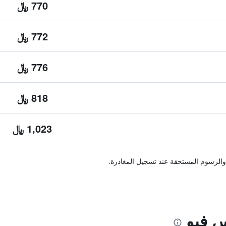
770 ﷼
772 ﷼
776 ﷼
818 ﷼
1,023 ﷼
والرسوم المستحقة عند تسجيل المغادرة.
 فيو