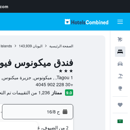
.com
رحلات طيران
الصفحة الرئيسية
اليونان
143,939
 Islands
فنادق
فندق ميكونوس فيو
سيارات
3 نجوم
حزم العروض
1 Tagou, , ميكونوس, جزيرة ميكنوس, اليونان
+30 228 902 4045
استكشاف
ممتاز
1,236 من التقييمات تم التحقق منها
9.0
رحلات
ح 16/8
-
العَرَبِيَّة
2 من الضيوف، غرفة واحدة