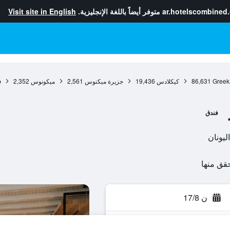
ar.hotelscombined
متوفر أيضاً باللغة الإنجليزية.
Visit site in English
Greek
86,631
كيكلادس
19,436
جزيرة ميكنوس
2,561
ميكونوس
2,352
ف
فندق
ن 17/8