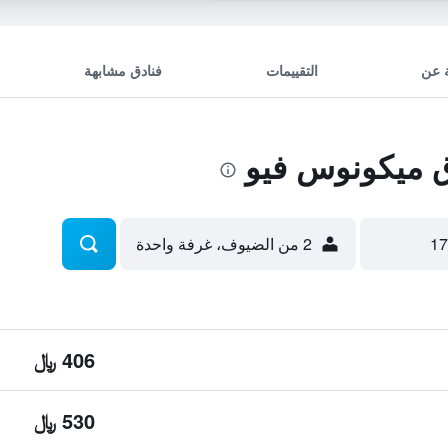
 عن
التقييمات
فنادق مشابهة
 ميكونوس فيو
2 من الضيوف، غرفة واحدة
406 ﷼
530 ﷼