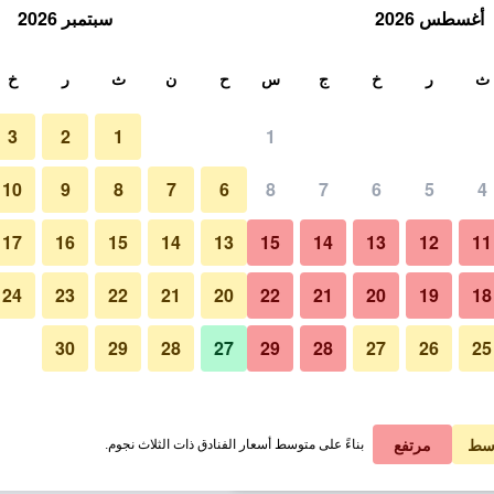
أغسطس 2026
سبتمبر 2026
ث
ث
ر
خ
ج
س
ح
ن
ث
ر
خ
3
2
1
1
لة الواحدة
10
9
8
7
6
8
7
6
5
4
آخر
لي في الليلة
17
16
15
14
13
15
14
13
12
11
 ﷼
عرض الصفقة
24
23
22
21
20
22
21
20
19
18
30
29
28
27
29
28
27
26
25
 ﷼
عرض الصفقة
صور لـ فندق ميكونوس فيو
 ﷼
عرض الصفقة
سط
مرتفع
بناءً على متوسط أسعار الفنادق ذات الثلاث نجوم.