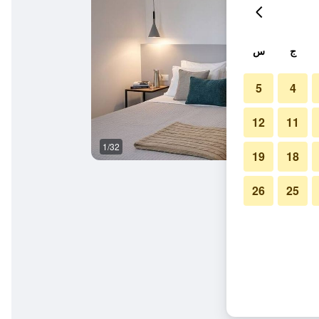
ج
س
5
4
12
11
1/32
شرفة
19
18
26
25