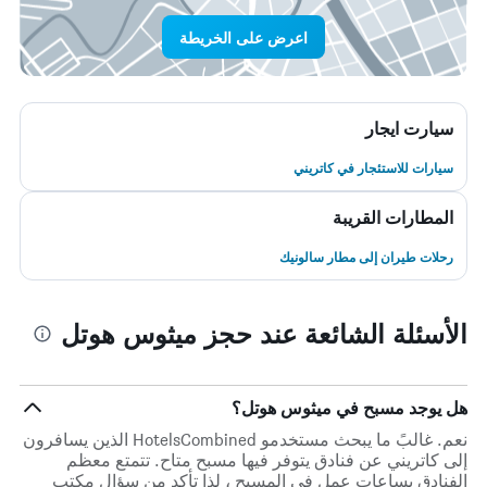
اعرض على الخريطة
سيارت ايجار
سيارات للاستئجار في كاتريني
المطارات القريبة
رحلات طيران إلى مطار سالونيك
الأسئلة الشائعة عند حجز ميثوس هوتل
هل يوجد مسبح في ميثوس هوتل؟
نعم. غالبً ما يبحث مستخدمو HotelsCombined الذين يسافرون
إلى كاتريني عن فنادق يتوفر فيها مسبح متاح. تتمتع معظم
الفنادق بساعات عمل في المسبح ، لذا تأكد من سؤال مكتب