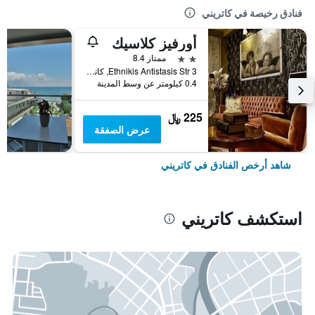
فنادق رخيصة في كاتريني
أورفيز كلاسيك
2 نجمتين
ممتاز 8.4
3 Ethnikis Antistasis Str, كاتريني, اليونان
0.4 كيلومتر عن وسط المدينة
225 ﷼
عرض الصفقة
شاهد أرخص الفنادق في كاتريني
استكشف كاتريني