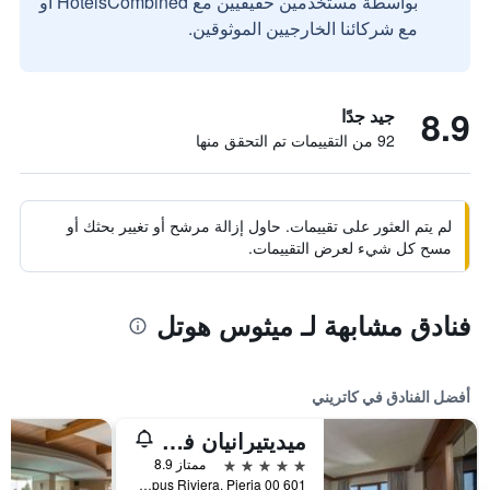
بواسطة مستخدمين حقيقيين مع HotelsCombined أو
مع شركائنا الخارجيين الموثوقين.
8.9
جيد جدًا
92 من التقييمات تم التحقق منها
لم يتم العثور على تقييمات. حاول إزالة مرشح أو تغيير بحثك أو
مسح كل شيء لعرض التقييمات.
فنادق مشابهة لـ ميثوس هوتل
أفضل الفنادق في كاتريني
ميديتيرانيان فيليدج هوتل آند سبا
5 نجوم
ممتاز 8.9
601 00 Paralia, Olympus Riviera, Pieria, كاتريني, اليونان