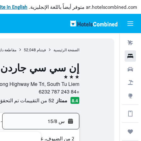
ar.hotelscombined.com
متوفر أيضاً باللغة الإنجليزية.
site in English
رحلات طيران
الصفحة الرئيسية
فيتنام
52,048
مقاطعة دلتا
فنادق
إن سي سي جاردن ف
سيارات
3 نجوم
حزم العروض
No 1, Thang Long Highway Me Tri, South Tu Liem, , هانوي
+84 243 787 6232
استكشاف
ممتاز
52 من التقييمات تم التحقق منها
8.4
الحصول على المزيد على التطبيق
س 15/8
-
رحلات
2 من الضيوف، غرفة واحدة