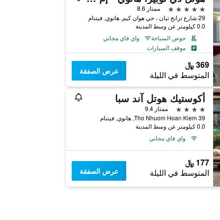
5 نجوم
ممتاز 8.6
29 شارع ترانج تيان ، حي هوان كيم, هانوي, فيتنام
0.0 كيلومتر عن وسط المدينة
حوض السباحة
واي فاي مجاني
موقف السيارات
369 ﷼
عرض الصفقة
المتوسط في الليلة
أكوستيك هوتل آند سبا
4 نجوم
ممتاز 9.4
39 Tho Nhuom Hoan Kiem, هانوي, فيتنام
0.0 كيلومتر عن وسط المدينة
واي فاي مجاني
177 ﷼
عرض الصفقة
المتوسط في الليلة