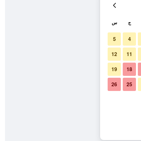
ج
س
5
4
12
11
19
18
26
25