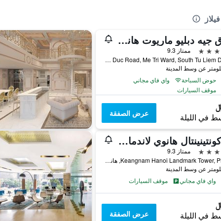
يلاز
فندق جيه دبليو ماريوت هانوي
ممتاز 9.3
No 8 Do Duc Duc Road, Me Tri Ward, South Tu Liem District, هانوي, فيتنام
حوض السباحة
واي فاي مجاني
موقف السيارات
عرض الصفقة
ط في الليلة
إنتركونتينينتال هانوي لاندمارك 2 باي آيتش جي
ممتاز 9.3
Keangnam Hanoi Landmark Tower, Plot E6, هانوي, فيتنام
واي فاي مجاني
موقف السيارات
عرض الصفقة
ط في الليلة