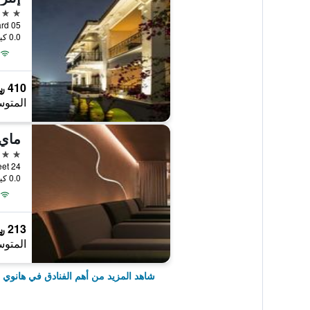
5 نجوم
05 Tu Hoa, Tay Ho Ward, هانوي, فيتنام
0.0 كيلومتر عن وسط المدينة
410 ﷼
المتوس
ماي 
5 نجوم
24 Han Thuyen Street, هانوي, فيتنام
0.0 كيلومتر عن وسط المدينة
213 ﷼
المتوس
شاهد المزيد من أهم الفنادق في هانوي