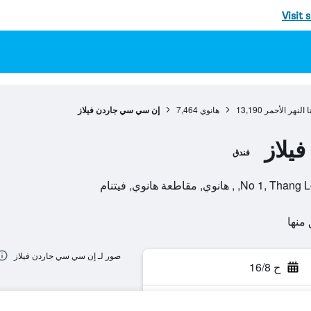
Visit 
 النهر الأحمر
13,190
هانوي
7,464
إن سي سي جاردن فيلاز
يلاز
فندق
, مقاطعة هانوي, فيتنام
صور لـ إن سي سي جاردن فيلاز
ح 16/8