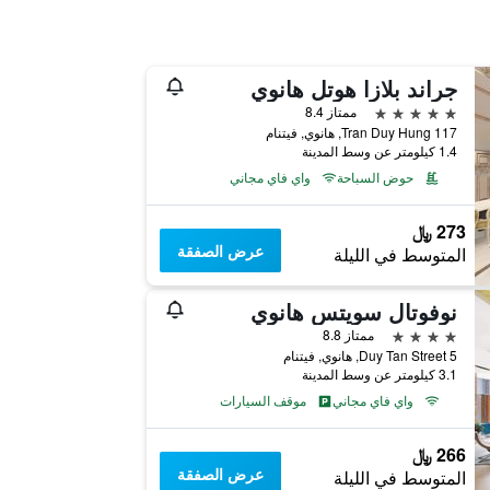
جراند بلازا هوتل هانوي
5 نجوم
ممتاز 8.4
117 Tran Duy Hung, هانوي, فيتنام
1.4 كيلومتر عن وسط المدينة
حوض السباحة
واي فاي مجاني
273 ﷼
عرض الصفقة
المتوسط في الليلة
نوفوتال سويتس هانوي
4 نجوم
ممتاز 8.8
5 Duy Tan Street, هانوي, فيتنام
3.1 كيلومتر عن وسط المدينة
واي فاي مجاني
موقف السيارات
266 ﷼
عرض الصفقة
المتوسط في الليلة