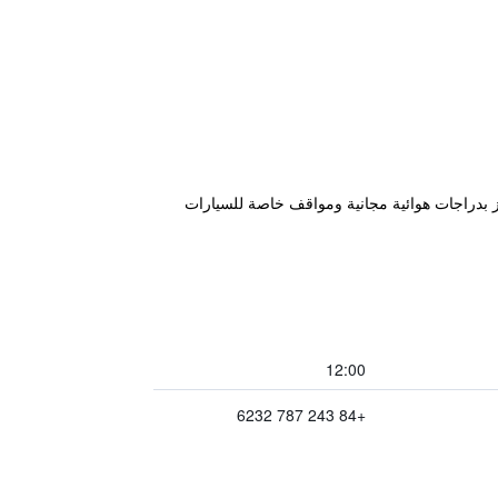
من فينكوم سنتر نجوين تشي ثانه، ويتميز بدراجات هوائية مجانية ومواقف خاصة للسيارات
12:00
+84 243 787 6232