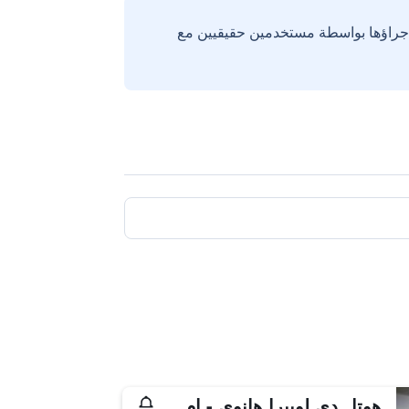
إجراؤها بواسطة مستخدمين حقيقيين مع
هوتل دي لوبيرا هانوي - إم جاليري