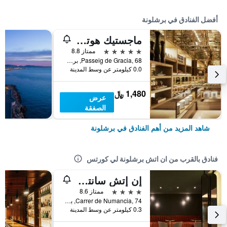
أفضل الفنادق في برشلونة
ماجستيك هوتل آند سبا برشلونة جي إل
5 نجوم
ممتاز 8.8
Passeig de Gracia, 68, برشلونة, أسبانيا
0.0 كيلومتر عن وسط المدينة
1,480 ﷼
عرض
الصفقة
شاهد المزيد من أهم الفنادق في برشلونة
فنادق بالقرب من ان اتش برشلونة لي كورتس
إن إتش سانتس برشلونة
4 نجوم
ممتاز 8.6
Carrer de Numancia, 74, برشلونة, أسبانيا
0.3 كيلومتر عن وسط المدينة