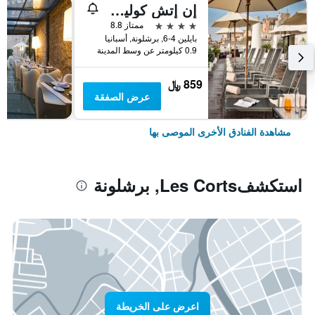
إن إتش كوليكشن برشلونة بوديوم
4 نجوم
ممتاز 8.8
بايلين 4-6, برشلونة, أسبانيا
0.9 كيلومتر عن وسط المدينة
859 ﷼
عرض الصفقة
مشاهدة الفنادق الأخرى الموصى بها
استكشفLes Corts, برشلونة
اعرض على الخريطة