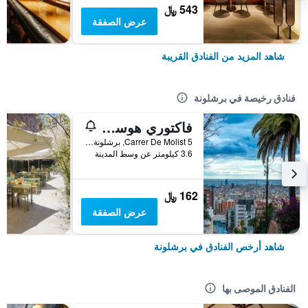
543 ﷼
عرض الصفقة
شاهد المزيد من الفنادق القريبة
فنادق رخيصة في برشلونة
فاكتوري هوستلز بارسيلونا
Carrer De Molist 5, برشلونة, أسبانيا
3.6 كيلومتر عن وسط المدينة
162 ﷼
عرض الصفقة
شاهد أرخص الفنادق في برشلونة
الفنادق الموصى بها