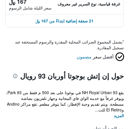
167 ﷼
غرفة قياسية، نوع السرير غير معروف
سعر الليلة شامل الرسوم
21 صفقة إضافية ابتداءً من 167 ﷼
*
يشمل المجموع الضرائب المحلية المقدرة والرسوم المستحقة عند
تسجيل المغادرة.
أفضل سعر
مضمون
حول إن إتش بوجوتا أوربان 93 رويال
يقع NH Royal Urban 93 في بوغوتا على بعد 500 م فقط من 93 Park،
ويوفر غرفاً مع خدمة الواي فاي المجانية وجهاز تلفزيون بشاشة
مسطحة. ويتم تقديم وجبة الإفطار، كما يتوفر مطعم. تقع مراكز Andino
وEl Retiro للت...
المزيد
من الجيد أن تعلم