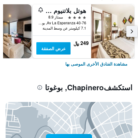
هوتل بلاتنيوم سويت
4 نجوم
ممتاز 8.9
Av La Esperanza 40-76, بوغوتا, كولومبيا
7.1 كيلومتر عن وسط المدينة
249 ﷼
عرض الصفقة
مشاهدة الفنادق الأخرى الموصى بها
استكشفChapinero, بوغوتا