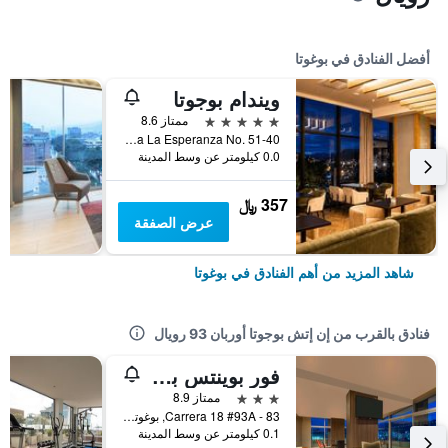
أفضل الفنادق في بوغوتا
ويندام بوجوتا
5 نجوم
ممتاز 8.6
Avenida La Esperanza No. 51-40, بوغوتا, كولومبيا
0.0 كيلومتر عن وسط المدينة
357 ﷼
عرض الصفقة
شاهد المزيد من أهم الفنادق في بوغوتا
فنادق بالقرب من إن إتش بوجوتا أوربان 93 رويال
فور بوينتس باي شيراتون بوجوتا
3 نجوم
ممتاز 8.9
Carrera 18 #93A - 83, بوغوتا, كولومبيا
0.1 كيلومتر عن وسط المدينة