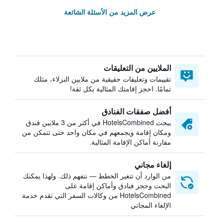
عرض المزيد من الأسئلة الشائعة
الملايين من التعليقات
تقييمات وتعليقات حقيقية من ملايين النزلاء، مثلك
تمامًا. احجز إقامتك المثالية بكل ثقة!
أفضل صفقات الفنادق
يبحث HotelsCombined في أكثر من 3 ملايين فندق
ومكان إقامة ويجمعهم في مكان واحد حتى تتمكن من
مقارنة أماكن الإقامة المثالية.
إلغاء مجاني
من الوارد أن تتغير الخطط — نتفهم ذلك. ولهذا يمكنك
البحث وحجز فنادق وأماكن إقامة على
HotelsCombined من وكالات السفر التي تقدم خدمة
الإلغاء المجاني