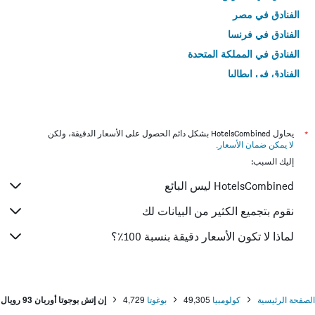
الفنادق في مصر
الفنادق في فرنسا
الفنادق في المملكة المتحدة
الفنادق في إيطاليا
الفنادق في تايلاند
*
يحاول HotelsCombined بشكل دائم الحصول على الأسعار الدقيقة، ولكن
لا يمكن ضمان الأسعار
.
إليك السبب:
HotelsCombined ليس البائع
نقوم بتجميع الكثير من البيانات لك
لماذا لا تكون الأسعار دقيقة بنسبة 100٪؟
الصفحة الرئيسية
كولومبيا
49,305
بوغوتا
4,729
إن إتش بوجوتا أوربان 93 رويال