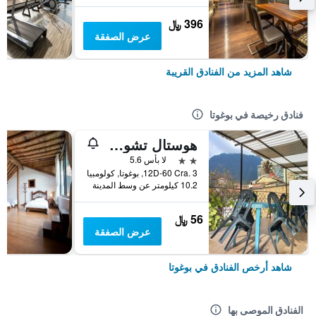
396 ﷼
عرض الصفقة
شاهد المزيد من الفنادق القريبة
فنادق رخيصة في بوغوتا
هوستال تشورو دي كويفيدو كانديلاريا
2 نجمتين
لا بأس 5.6
12D-60 Cra. 3, بوغوتا, كولومبيا
10.2 كيلومتر عن وسط المدينة
56 ﷼
عرض الصفقة
شاهد أرخص الفنادق في بوغوتا
الفنادق الموصى بها