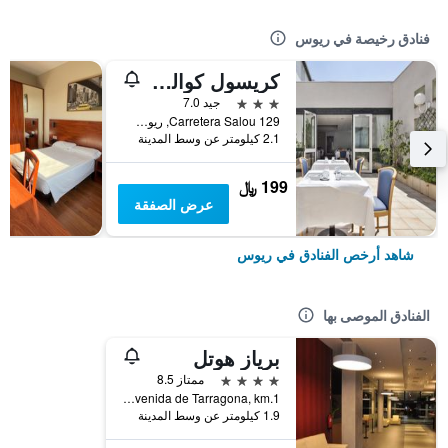
فنادق رخيصة في ريوس
كريسول كواليتي رويس
3 نجوم
جيد 7.0
Carretera Salou 129, ريوس, كاتالونيا, أسبانيا
2.1 كيلومتر عن وسط المدينة
199 ﷼
عرض الصفقة
شاهد أرخص الفنادق في ريوس
الفنادق الموصى بها
برياز هوتل
4 نجوم
ممتاز 8.5
Avenida de Tarragona, km.1, ريوس, كاتالونيا, أسبانيا
1.9 كيلومتر عن وسط المدينة