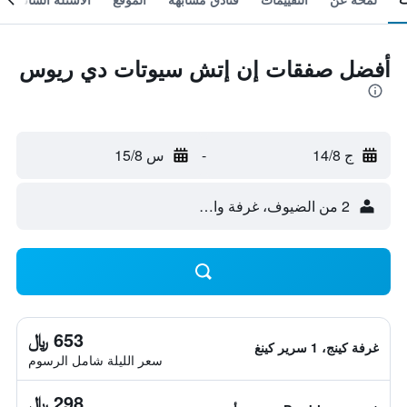
أفضل صفقات إن إتش سيوتات دي ريوس
ج 14/8
-
س 15/8
2 من الضيوف، غرفة واحدة
653 ﷼
غرفة كينج، 1 سرير كينغ
سعر الليلة شامل الرسوم
298 ﷼