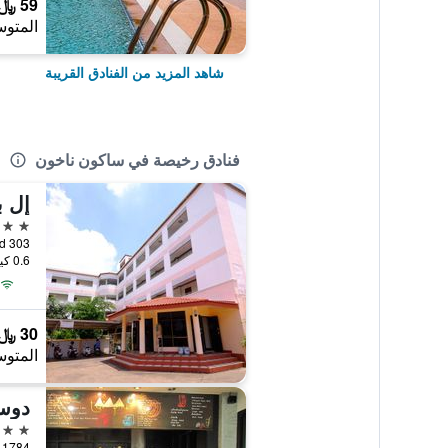
59 ﷼
المتوس
شاهد المزيد من الفنادق القريبة
فنادق رخيصة في ساكون ناخون
إل 
2 نجمتين
303 Prempreeda Road, ساكون ناخون, تايلاند
0.6 كيلومتر عن وسط المدينة
30 ﷼
المتوس
3 نجوم
1784 Yuwapattana Road, ساكون ناخون, تايلاند