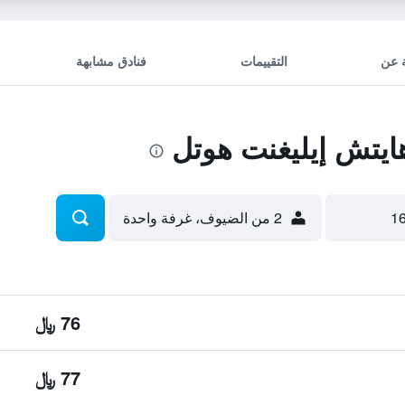
 عن
التقييمات
فنادق مشابهة
يتش إيليغنت هوتل
2 من الضيوف، غرفة واحدة
76 ﷼
77 ﷼