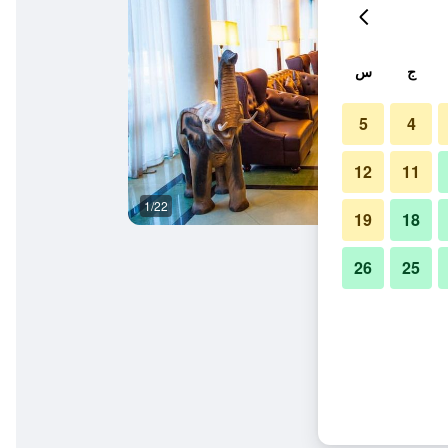
ج
س
5
4
12
11
1/22
ردهة
19
18
26
25