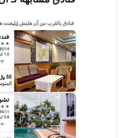
فنادق بالقرب من آن هايتش إيليغنت ه
فندق
3 نجوم
383/14 Moo 13 Itu Road, ساكون ناخون
1.0 كيلومتر عن وسط المدينة
55 ﷼
المتوس
تشو
3 نجوم
3.8 كيلومتر عن وسط المدينة