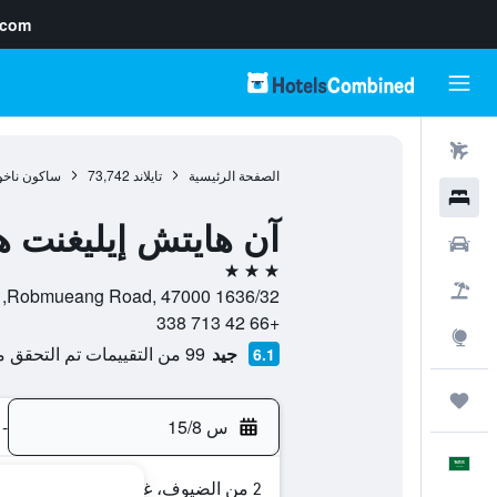
.com
رحلات طيران
الصفحة الرئيسية
تايلاند
73,742
ساكون ناخ
فنادق
آن هايتش إيليغنت ه
سيارات
3 نجوم
حزم العروض
1636/32 Robmueang Road, 47000, ساكون ناخون, محافظة ساكون ناخون, تايلاند
+66 42 713 338
استكشاف
جيد
99 من التقييمات تم التحقق منها
6.1
رحلات
س 15/8
-
العَرَبِيَّة
2 من الضيوف، غرفة واحدة