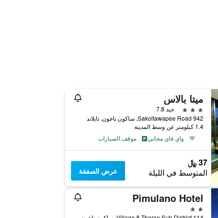
ميتا بالاس
3 نجوم
جيد 7.8
942 Sakoltawapee Road, ساكون ناخون, تايلاند
1.4 كيلومتر عن وسط المدينة
واي فاي مجاني
موقف السيارات
37 ﷼
عرض الصفقة
المتوسط في الليلة
Pimulano Hotel
2 نجمتين
114 Village 8 Tharae Sub District, ساكون ناخون, تايلاند