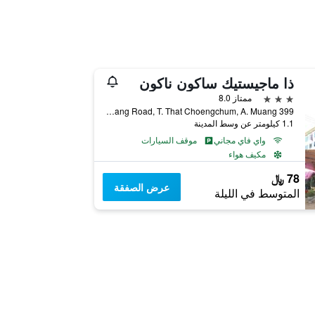
ذا ماجيستيك ساكون ناكون
3 نجوم
ممتاز 8.0
399 Moo 2 Koomuang Road, T. That Choengchum, A. Muang, ساكون ناخون, تايلاند
1.1 كيلومتر عن وسط المدينة
واي فاي مجاني
موقف السيارات
مكيف هواء
78 ﷼
عرض الصفقة
المتوسط في الليلة