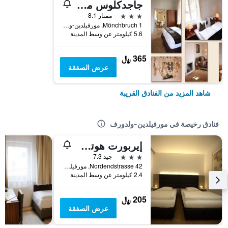
جاجدكلوس مونشبروك
3 نجوم
ممتاز 8.1
Mönchbruch 1, مورفيلدين-ولدورف, هسه, ألمانيا
5.6 كيلومتر عن وسط المدينة
365 ﷼
عرض الصفقة
شاهد المزيد من الفنادق القريبة
فنادق رخيصة في مورفيلدين-ولدورف
إيربورت هوتل فالدورف
3 نجوم
جيد 7.3
Nordendstrasse 42, مورفيلدين-ولدورف, هسه, ألمانيا
2.4 كيلومتر عن وسط المدينة
205 ﷼
عرض الصفقة