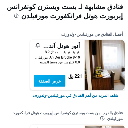
فنادق مشابهة لـ بست ويسترن كونفرانس
إيربورت هوتل فرانكفورت مورفيلدن
أفضل الفنادق في مورفيلدين-ولدورف
أنور هوتل آند كونفرانس سنتر فرانكفورت إيربورت
4 نجوم
ممتاز 8.2
8-10 An Der Brücke, مورفيلدين-ولدورف, هسه, ألمانيا
0.0 كيلومتر عن وسط المدينة
221 ﷼
عرض الصفقة
شاهد المزيد من أهم الفنادق في مورفيلدين-ولدورف
فنادق بالقرب من بست ويسترن كونفرانس إيربورت هوتل فرانكفورت
مورفيلدن