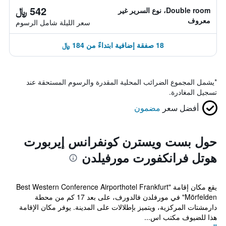
542 ﷼
Double room، نوع السرير غير
معروف
سعر الليلة شامل الرسوم
18 صفقة إضافية ابتداءً من 184 ﷼
*
يشمل المجموع الضرائب المحلية المقدرة والرسوم المستحقة عند
تسجيل المغادرة.
أفضل سعر
مضمون
حول بست ويسترن كونفرانس إيربورت
هوتل فرانكفورت مورفيلدن
يقع مكان إقامة "Best Western Conference Airporthotel Frankfurt
Mörfelden" في مورفلدن فالدورف، على بعد 17 كم من محطة
دارمشتات المركزية، ويتميز بإطلالات على المدينة. يوفر مكان الإقامة
هذا للضيوف مكتب اس...