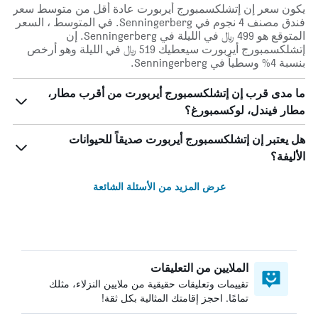
يكون سعر إن إتشلكسمبورج أيربورت عادة أقل من متوسط ​​سعر
فندق مصنف 4 نجوم في Senningerberg. في المتوسط ، السعر
المتوقع هو 499 ﷼ في الليلة في Senningerberg. إن
إتشلكسمبورج أيربورت سيعطيك 519 ﷼ في الليلة وهو أرخص
بنسبة 4% وسطياً في Senningerberg.
ما مدى قرب إن إتشلكسمبورج أيربورت من أقرب مطار،
مطار فيندل، لوكسمبورغ؟
هل يعتبر إن إتشلكسمبورج أيربورت صديقاً للحيوانات
الأليفة؟
عرض المزيد من الأسئلة الشائعة
الملايين من التعليقات
تقييمات وتعليقات حقيقية من ملايين النزلاء، مثلك
تمامًا. احجز إقامتك المثالية بكل ثقة!