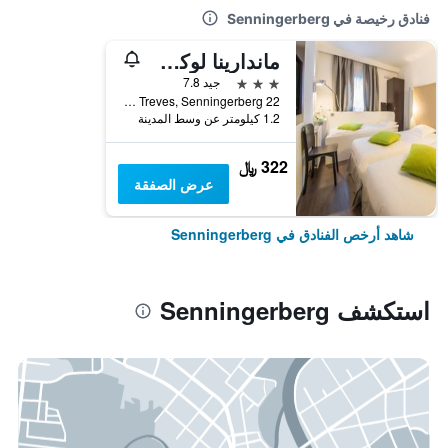
فنادق رخيصة في Senningerberg
ماندارينا لوكسمبرج أيربورت هوتل
3 نجوم
جيد 7.8
22 Route De Treves, Senningerberg, مقاطعة لوكسمبورغ, لوكسمبورج
1.2 كيلومتر عن وسط المدينة
322 ﷼
عرض الصفقة
شاهد أرخص الفنادق في Senningerberg
استكشف Senningerberg