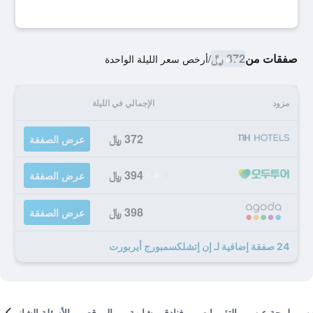
صفقات من
372 ﷼
/
أرخص سعر الليلة الواحدة
مزود
الإجمالي في الليلة
372 ﷼
عرض الصفقة
394 ﷼
عرض الصفقة
398 ﷼
عرض الصفقة
24 صفقة إضافية لـ إن إتشلكسمبورج أيربورت
لمحة عن
التقييمات
فنادق مشابهة
الموقع
الأسئلة الشائعة