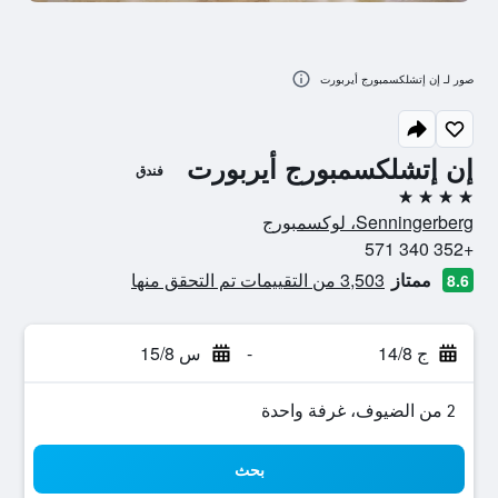
صور لـ إن إتشلكسمبورج أيربورت
إن إتشلكسمبورج أيربورت
فندق
4 نجوم
Senningerberg، لوكسمبورج
+352 340 571
ممتاز
3,503 من التقييمات تم التحقق منها
8.6
ج 14/8
-
س 15/8
2 من الضيوف، غرفة واحدة
بحث