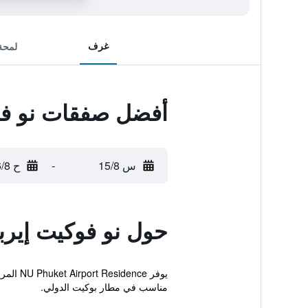
غرف
لمحة
أفضل صفقات نو فو
س 15/8
-
ح 16/8
حول نو فوكيت إير
يوفر e
مناسب في مطار بوكيت الدولي.