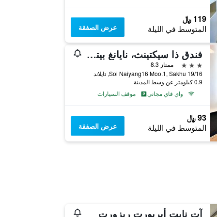
119 ﷼
عرض الصفقة
المتوسط في الليلة
فندق ذا سيكتينث، نايانغ بيتش
3 نجوم
ممتاز 8.3
19/16 Soi Naiyang16 Moo.1, Sakhu, تايلاند
0.9 كيلومتر عن وسط المدينة
واي فاي مجاني
موقف السيارات
93 ﷼
عرض الصفقة
المتوسط في الليلة
آت نايت أيربورت ريزورت