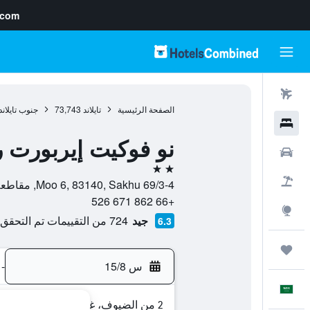
.com
رحلات طيران
الصفحة الرئيسية
تايلاند
73,743
جنوب تايلاند
فنادق
نو فوكيت إيربورت 
سيارات
2 نجمتين
حزم العروض
69/3-4 Moo 6, 83140, Sakhu, مقاطعة بوكيت, تايلاند
+66 862 671 526
استكشاف
جيد
724 من التقييمات تم التحقق منها
6.3
رحلات
س 15/8
-
العَرَبِيَّة
2 من الضيوف، غرفة واحدة