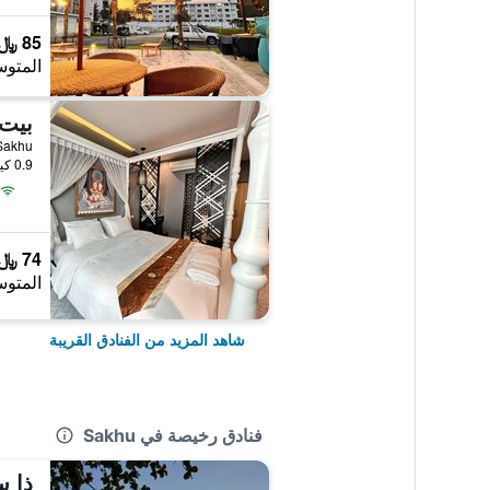
85 ﷼
المتوس
بيت 
, Sakhu
0.9 كيلومتر عن وسط المدينة
74 ﷼
المتوس
شاهد المزيد من الفنادق القريبة
فنادق رخيصة في Sakhu
ذا س