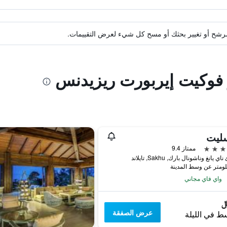
ة مرشح أو تغيير بحثك أو مسح كل شيء لعرض التقييمات.
و فوكيت إيربورت ريزيدنس
سليت
ممتاز 9.4
يانغ وناشونال بارك, Sakhu, تايلاند
واي فاي مجاني
عرض الصفقة
ط في الليلة