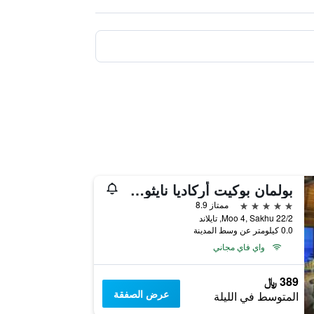
بولمان بوكيت أركاديا نايثون بيتش
5 نجوم
ممتاز 8.9
22/2 Moo 4, Sakhu, تايلاند
0.0 كيلومتر عن وسط المدينة
واي فاي مجاني
389 ﷼
عرض الصفقة
المتوسط في الليلة