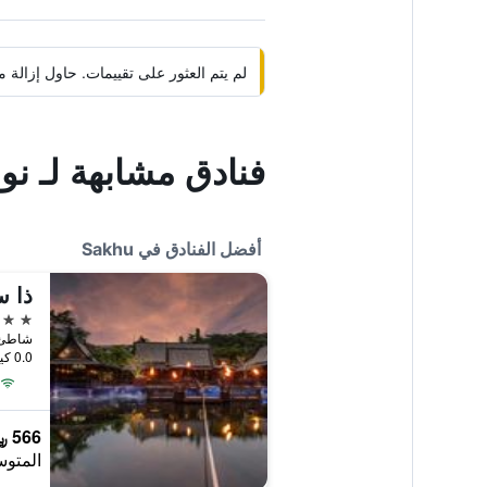
لم يتم العثور على تقييمات. حاول إزال
فنادق مشابهة لـ ن
أفضل الفنادق في Sakhu
ذا 
5 نجوم
شاطئ ناي 
0.0 كيلومتر عن وسط المدينة
566 ﷼
المتوس