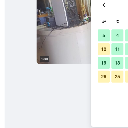
ج
س
5
4
12
11
1/30
آخر
19
18
26
25