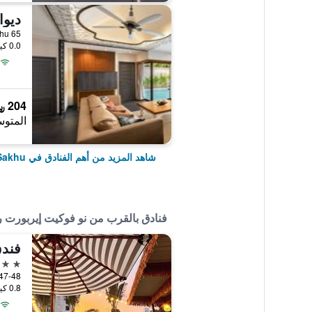
65 Moo 1 T.Sakoo Road, Sakhu, تايلاند
0.0 كيلومتر عن وسط المدينة
204 ﷼
المتوس
شاهد المزيد من أهم الفنادق في Sakhu
فنادق بالقرب من نو فوكيت إيربورت 
فندق
4 نجوم
15/47-48, iyang 13, Sakhu
0.8 كيلومتر عن وسط المدينة