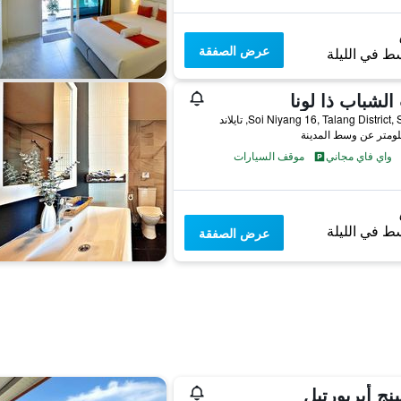
عرض الصفقة
ط في الليلة
الشباب ذا لونا
Soi Niyang 16, Talang District, تايلاند
واي فاي مجاني
موقف السيارات
ط في الليلة
عرض الصفقة
نج أيربورتيل