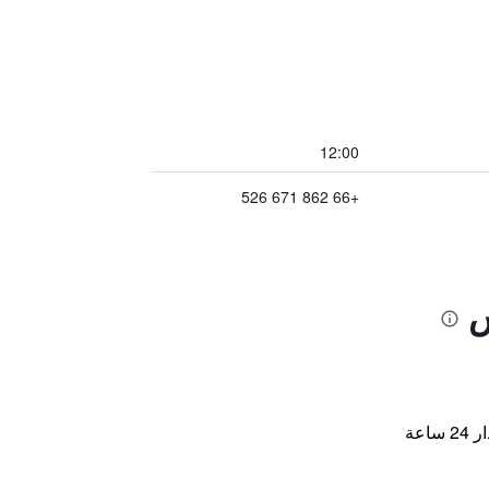
12:00
+66 862 671 526
س
اعة