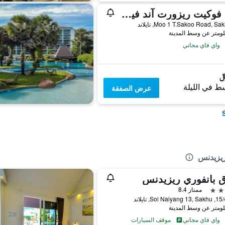
ديوا فوكيت ريزورت آند فيلاس
واي فاي مجاني
ط في الليلة
عرض الصفقة
ريزيدنس
 بانفوري ريزيدنس
ممتاز 8.4
Soi Na, تايلاند
واي فاي مجاني
موقف السيارات