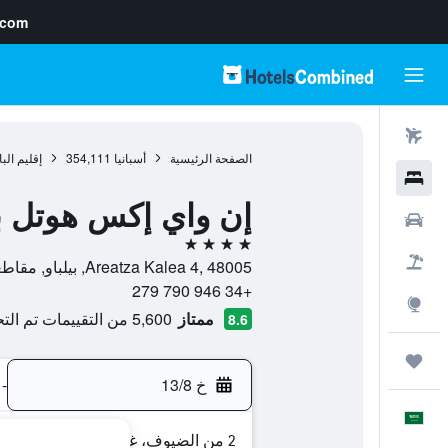
.com
رحلات طيران
الصفحة الرئيسية
أسبانيا
354,111
إقليم ال
فنادق
إن واي إكس هوتل بيل
سيارات
4 نجوم
حزم العروض
Areatza Kalea 4, 48005, بيلباو, مقاطعة بيسكاي, أسبانيا
+34 946 790 279
استكشاف
ممتاز
5,600 من التقييمات تم التحقق منها
8.6
رحلات
خ 13/8
-
العَرَبِيَّة
2 من الضيوف، غرفة واحدة