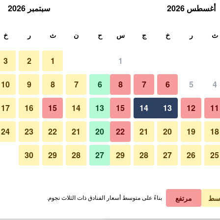
أغسطس 2026
سبتمبر 2026
ث
ث
ر
خ
ج
س
ح
ن
ث
ر
خ
3
2
1
1
لة الواحدة
10
9
8
7
6
8
7
6
5
4
مطعم
لي في الليلة
17
16
15
14
13
15
14
13
12
11
 ﷼
عرض الصفقة
24
23
22
21
20
22
21
20
19
18
30
29
28
27
29
28
27
26
25
صور لـ إن واي إكس هوتل بيلباو باي ل
 ﷼
عرض الصفقة
 ﷼
عرض الصفقة
سط
مرتفع
بناءً على متوسط أسعار الفنادق ذات الثلاث نجوم.