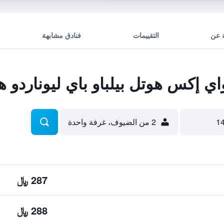
 عن
التقييمات
فنادق مشابهة
 إكس هوتل بيلباو باي ليوناردو ه
2 من الضيوف، غرفة واحدة
287 ﷼
288 ﷼