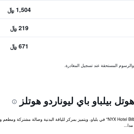
1,504 ﷼
219 ﷼
671 ﷼
والرسوم المستحقة عند تسجيل المغادرة.
ل بيلباو باي ليوناردو هوتلز
دا...