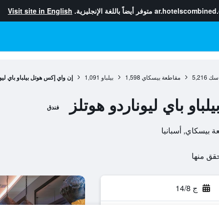
ar.hotelscombined
متوفر أيضاً باللغة الإنجليزية.
Visit site in English
باسك
5,216
مقاطعة بيسكاي
1,598
بيلباو
1,091
إن واي إكس هوتل بيلباو باي ليو
باو باي ليوناردو هوتلز
فندق
ج 14/8