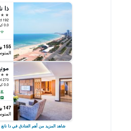
ذا نا
5 نجوم
0.0 كيلومتر عن وسط المدينة
155 ﷼
المتوس
5 نجوم
270 Vo Nguyen Giap Street, دا نانغ, فيتنام
0.0 كيلومتر عن وسط المدينة
147 ﷼
المتوس
شاهد المزيد من أهم الفنادق في دا نانغ