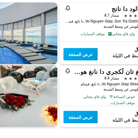
لود دا نانج
ممتاز 8.7
192 Vo Nguyen Giap, Son Tra District, دا نانغ, فيتنام
واي فاي مجاني
موقف السيارات
عرض الصفقة
ط في الليلة
مونغ تان لَكجري دا نانغ هوتيل
ممتاز 8.4
حوض السباحة
واي فاي مجاني
موقف السيارات
عرض الصفقة
ط في الليلة