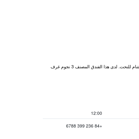
يقع مكان إقامة "NAM Hotel & Residences" في دا نانغ، ضمن 1.8 كم من إندوشاينا ريفرسايد مول و2.8 كم من متحف تشام للنحت. لدى هذا الفندق المصنف 3 نجوم غرف
12:00
+84 236 399 6788