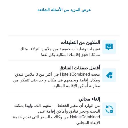
عرض المزيد من الأسئلة الشائعة
الملايين من التعليقات
تقييمات وتعليقات حقيقية من ملايين النزلاء، مثلك
تمامًا. احجز إقامتك المثالية بكل ثقة!
أفضل صفقات الفنادق
يبحث HotelsCombined في أكثر من 3 ملايين فندق
ومكان إقامة ويجمعهم في مكان واحد حتى تتمكن من
مقارنة أماكن الإقامة المثالية.
إلغاء مجاني
من الوارد أن تتغير الخطط — نتفهم ذلك. ولهذا يمكنك
البحث وحجز فنادق وأماكن إقامة على
HotelsCombined من وكالات السفر التي تقدم خدمة
الإلغاء المجاني