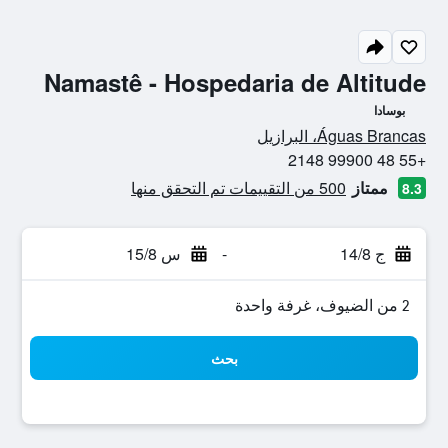
Namastê - Hospedaria de Altitude
بوسادا
0 نجمة
Águas Brancas، البرازيل
+55 48 99900 2148
ممتاز
500 من التقييمات تم التحقق منها
8.3
ج 14/8
-
س 15/8
2 من الضيوف، غرفة واحدة
بحث