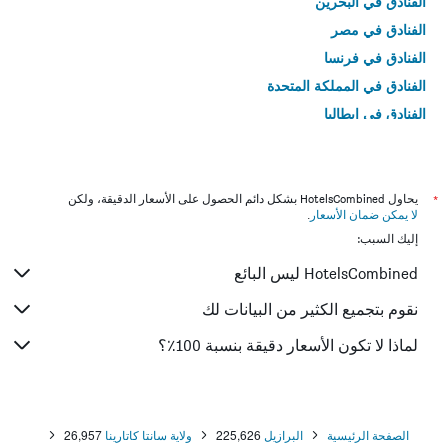
الفنادق في البحرين
الفنادق في مصر
الفنادق في فرنسا
الفنادق في المملكة المتحدة
الفنادق في إيطاليا
الفنادق في تايلاند
*
يحاول HotelsCombined بشكل دائم الحصول على الأسعار الدقيقة، ولكن
لا يمكن ضمان الأسعار
.
إليك السبب:
HotelsCombined ليس البائع
نقوم بتجميع الكثير من البيانات لك
لماذا لا تكون الأسعار دقيقة بنسبة 100٪؟
الصفحة الرئيسية
البرازيل
225,626
ولاية سانتا كاتارينا
26,957