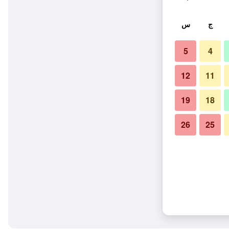
ج
س
5
4
12
11
19
18
26
25