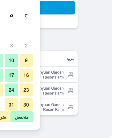
بح
ح
ن
3
2
مزود
10
9
Provider for Nanyuan Garden
17
16
Resort Farm
Provider for Nanyuan Garden
24
23
Resort Farm
31
30
Provider for Nanyuan Garden
Resort Farm
منخفض
متو