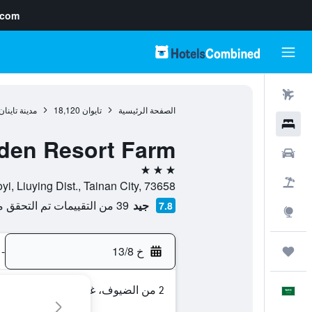
.com
رحلات طيران
الصفحة الرئيسية
تايوان
18,120
مدينة تاينان
فنادق
den Resort Farm
سيارات
3 نجوم
حزم العروض
No.25, Nan-Hu, Guoyi, Liuying Dist., Tainan City, 73658
جيد
39 من التقييمات تم التحقق منها
7.8
استكشاف
خ 13/8
-
رحلات
2 من الضيوف، غرفة واحدة
العَرَبِيَّة