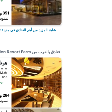
351 ﷼
المتوس
شاهد المزيد من أهم الفنادق في مدينة تا
فنادق بالقرب من Nanyuan Garden Resort Farm
هوت
3 نجوم
.102-5, Mizhi
12.6 كيلومتر عن وسط المدينة
284 ﷼
المتوس