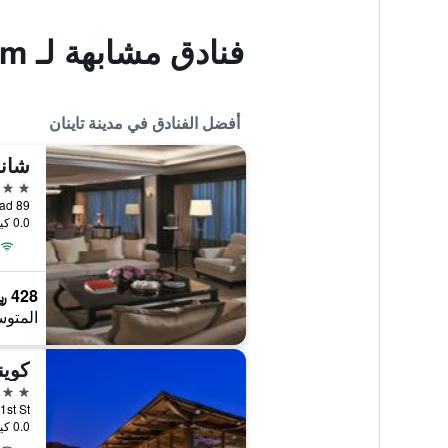
فنادق مشابهة لـ Nanyuan Garden Resort Farm
أفضل الفنادق في مدينة تاينان
شانج
5 نجوم
0.0 كيلومتر عن وسط المدينة
428 ﷼
المتوس
كوين
5 نجوم
ngan 1st St
0.0 كيلومتر عن وسط المدينة