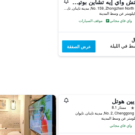
أو إتش واي إيه تشاين بوتيك موتل - يونج كانج
No. 159, Zhongzhen North Road, مدينة تاينان, تايوان
واي فاي مجاني
موقف السيارات
ط في الليلة
عرض الصفقة
يين هوتل
ممتاز 8.1
No. 2, Chen, مدينة تاينان, تايوان
واي فاي مجاني