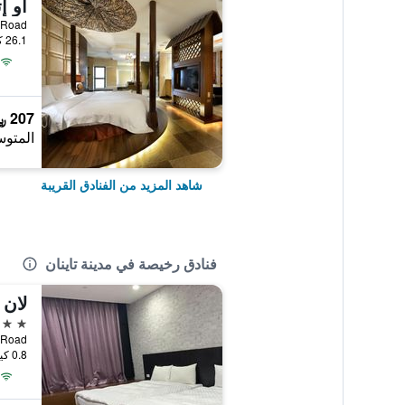
26.1 كيلومتر عن وسط المدينة
207 ﷼
المتوس
شاهد المزيد من الفنادق القريبة
فنادق رخيصة في مدينة تاينان
لان 
3 نجوم
ggong Road
0.8 كيلومتر عن وسط المدينة