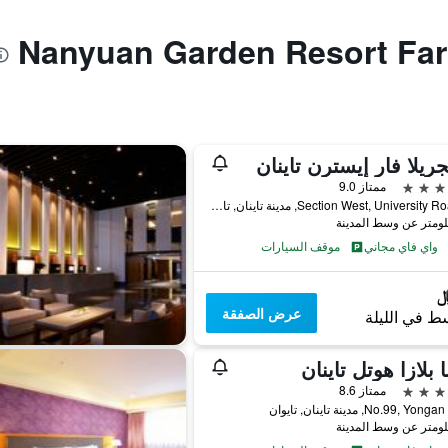
ريلا فار إيسترن تاينان
ممتاز 9.0
89 Section West, University Road, مدينة تاينان, تايوان
واي فاي مجاني
موقف السيارات
عرض الصفقة
ط في الليلة
ا بلازا هوتل تاينان
ممتاز 8.6
No.99, Yo, مدينة تاينان, تايوان