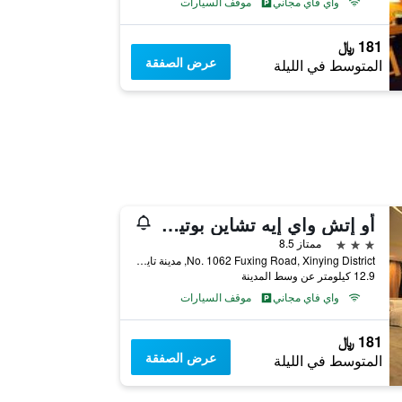
واي فاي مجاني
موقف السيارات
181 ﷼
عرض الصفقة
المتوسط في الليلة
أو إتش واي إيه تشاين بوتيك موتل - زيني ينج
3 نجوم
ممتاز 8.5
No. 1062 Fuxing Road, Xinying District, مدينة تاينان, تايوان
12.9 كيلومتر عن وسط المدينة
واي فاي مجاني
موقف السيارات
181 ﷼
عرض الصفقة
المتوسط في الليلة