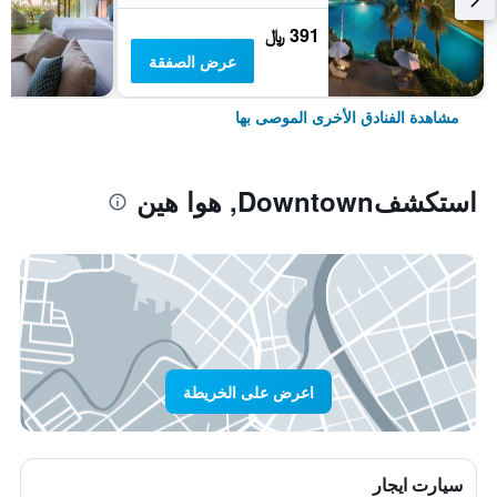
391 ﷼
عرض الصفقة
مشاهدة الفنادق الأخرى الموصى بها
استكشفDowntown, هوا هين
اعرض على الخريطة
سيارت ايجار