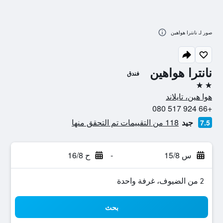
صور لـ نانترا هواهين
نانترا هواهين
فندق
2 نجمتين
هوا هين، تايلاند
+66 924 517 080
جيد
118 من التقييمات تم التحقق منها
7.5
س 15/8
-
ح 16/8
2 من الضيوف، غرفة واحدة
بحث