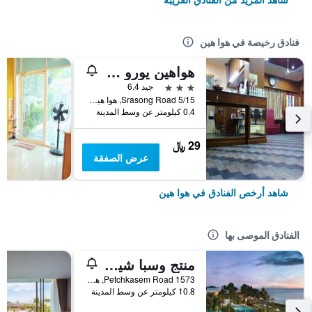
فنادق رخيصة في هوا هين
هواهين يورو سيتي هوتل
3 نجوم
جيد 6.4
5/15 Srasong Road, هوا هين, تايلاند
0.4 كيلومتر عن وسط المدينة
29 ﷼
عرض الصفقة
شاهد أرخص الفنادق في هوا هين
الفنادق الموصى بها
منتج وسبا شيراتون هوا هين
1573 Petchkasem Road, هوا هين, تايلاند
10.8 كيلومتر عن وسط المدينة