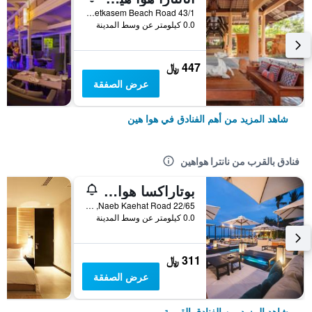
43/1 Phetkasem Beach Road, هوا هين, تايلاند
0.0 كيلومتر عن وسط المدينة
447 ﷼
عرض الصفقة
شاهد المزيد من أهم الفنادق في هوا هين
فنادق بالقرب من نانترا هواهين
بوتاراكسا هوا هين
22/65 Naeb Kaehat Road, هوا هين, تايلاند
0.0 كيلومتر عن وسط المدينة
311 ﷼
عرض الصفقة
شاهد المزيد من الفنادق القريبة