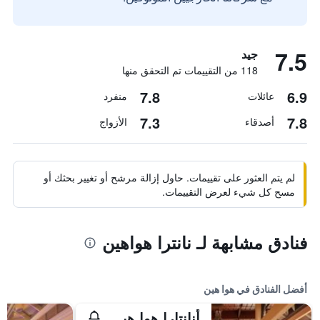
7.5
جيد
118 من التقييمات تم التحقق منها
7.8
6.9
عائلات
منفرد
7.3
7.8
أصدقاء
الأزواج
لم يتم العثور على تقييمات. حاول إزالة مرشح أو تغيير بحثك أو
مسح كل شيء لعرض التقييمات.
فنادق مشابهة لـ نانترا هواهين
أفضل الفنادق في هوا هين
أنانتارا هوا هين ريزورت