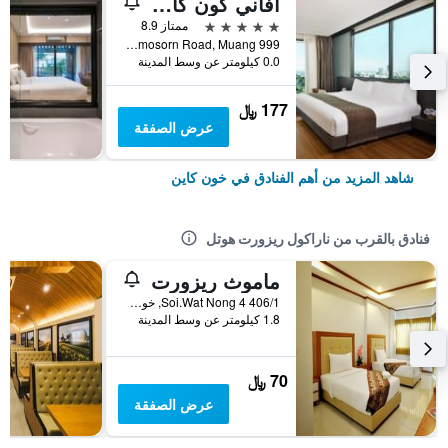
أفاني كون كاين هوتل آند كونفينشن سنتر
5 نجوم
ممتاز 8.9
999 Moo 4 Prachasamosorn Road, Muang, خون كاين, تايلاند
0.0 كيلومتر عن وسط المدينة
177 ﷼
عرض الصفقة
شاهد المزيد من أهم الفنادق في خون كاين
فنادق بالقرب من ناراكول ريزورت هوتل
ماموث ريزورت
406/1 Soi.Wat Nong 4, خون كاين, تايلاند
1.8 كيلومتر عن وسط المدينة
70 ﷼
عرض الصفقة