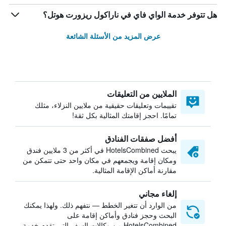
هل تتوفر خدمة الواي فاي في ناراكول ريزورت هوتل؟
عرض المزيد من الأسئلة الشائعة
الملايين من التعليقات
تقييمات وتعليقات حقيقية من ملايين النزلاء، مثلك
تمامًا. احجز إقامتك المثالية بكل ثقة!
أفضل صفقات الفنادق
يبحث HotelsCombined في أكثر من 3 ملايين فندق
ومكان إقامة ويجمعهم في مكان واحد حتى تتمكن من
مقارنة أماكن الإقامة المثالية.
إلغاء مجاني
من الوارد أن تتغير الخطط — نتفهم ذلك. ولهذا يمكنك
البحث وحجز فنادق وأماكن إقامة على
HotelsCombined من وكالات السفر التي تقدم خدمة