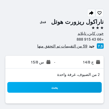
ناراكول ريزورت هوتل
فندق
3 نجوم
خون كاين، تايلاند
+66 43 915 888
جيد
59 من التقييمات تم التحقق منها
7.3
ج 14/8
-
س 15/8
2 من الضيوف، غرفة واحدة
بحث