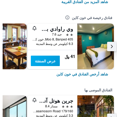
شاهد المزيد من الفنادق القريبة
فنادق رخيصة في خون كاين
وي راوادي بلايس
2 نجمتين
جيد 7.6
405 Moo 8, Banped, خون كاين, تايلاند
6.3 كيلومتر عن وسط المدينة
41 ﷼
عرض الصفقة
شاهد أرخص الفنادق في خون كاين
الفنادق الموصى بها
جرين هوتل آند ريزورت كون كاين
3 نجوم
ممتاز 8.4
179/160 Prachasamosorn Road, خون كاين, تايلاند
3.3 كيلومتر عن وسط المدينة