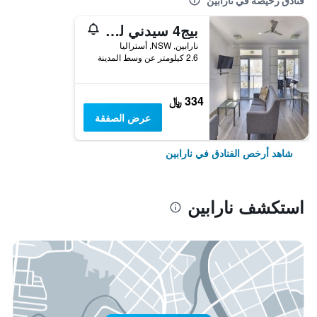
فنادق رخيصة في نارابين
بيج4 سيدني ليك سايد هوليداي بارك
نارابين, NSW, أستراليا
2.6 كيلومتر عن وسط المدينة
334 ﷼
عرض الصفقة
شاهد أرخص الفنادق في نارابين
استكشف نارابين