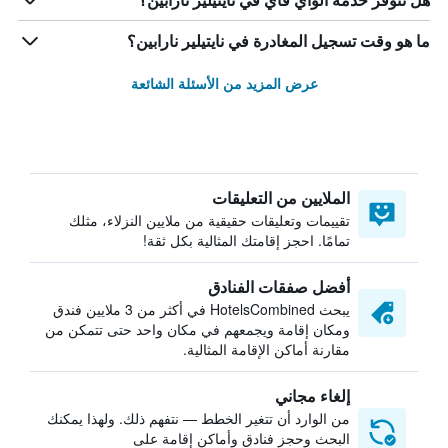
هل تتوفر خدمة الواي فاي في نايتيلير نارابين؟
ما هو وقت تسجيل المغادرة في نايتيلير نارابين؟
عرض المزيد من الأسئلة الشائعة
الملايين من التعليقات
تقييمات وتعليقات حقيقية من ملايين النزلاء، مثلك
تمامًا. احجز إقامتك المثالية بكل ثقة!
أفضل صفقات الفنادق
يبحث HotelsCombined في أكثر من 3 ملايين فندق
ومكان إقامة ويجمعهم في مكان واحد حتى تتمكن من
مقارنة أماكن الإقامة المثالية.
إلغاء مجاني
من الوارد أن تتغير الخطط — نتفهم ذلك. ولهذا يمكنك
البحث وحجز فنادق وأماكن إقامة على