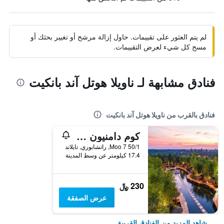
لم يتم العثور على تقييمات. حاول إزالة مرشح أو تغيير بحثك أو
مسح كل شيء لعرض التقييمات.
فنادق مشابهة لـ ناويلا هوتل آند بانكيت
فنادق بالقرب من ناويلا هوتل آند بانكيت
كوم دامنيون ريزورت
50/1 Moo 7, راتشابوري, تايلاند
17.4 كيلومتر عن وسط المدينة
230 ﷼
عرض الصفقة
شاهد المزيد من الفنادق القريبة