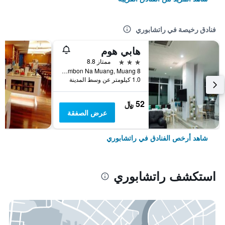
فنادق رخيصة في راتشابوري
هابي هوم
3 نجوم
ممتاز 8.8
8 Soi Maen Ramluk 4, Tambon Na Muang, Muang, راتشابوري, تايلاند
1.0 كيلومتر عن وسط المدينة
52 ﷼
عرض الصفقة
شاهد أرخص الفنادق في راتشابوري
استكشف راتشابوري