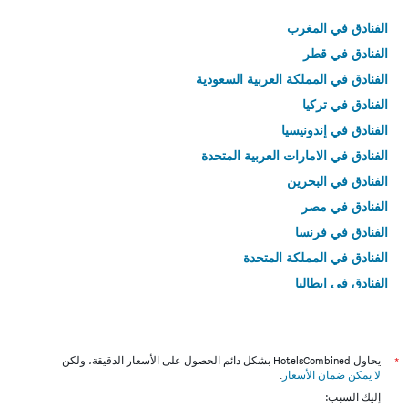
الفنادق في المغرب
الفنادق في قطر
الفنادق في المملكة العربية السعودية
الفنادق في تركيا
الفنادق في إندونيسيا
الفنادق في الامارات العربية المتحدة
الفنادق في البحرين
الفنادق في مصر
الفنادق في فرنسا
الفنادق في المملكة المتحدة
الفنادق في إيطاليا
الفنادق في تايلاند
*
يحاول HotelsCombined بشكل دائم الحصول على الأسعار الدقيقة، ولكن
لا يمكن ضمان الأسعار
.
إليك السبب: