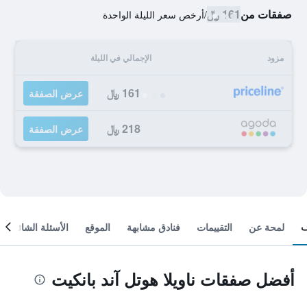
صفقات من
161 ﷼
/
أرخص سعر الليلة الواحدة
مزود
الإجمالي في الليلة
161 ﷼
عرض الصفقة
218 ﷼
عرض الصفقة
لمحة عن
التقييمات
فنادق مشابهة
الموقع
الأسئلة الشائعة
أفضل صفقات ناويلا هوتل آند بانكيت