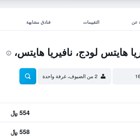
 عن
التقييمات
فنادق مشابهة
ا هايتس لودج، نافيريا هايتس،
2 من الضيوف، غرفة واحدة
554 ﷼
558 ﷼