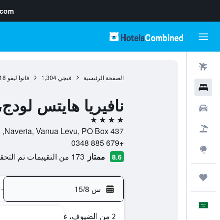
.com
رحلات طيران
الصفحة الرئيسية
فيجي
1,304
فانوا ليفو
18
فنادق
نافيريا هايتس لودج،
سيارات
4 نجوم
حزم العروض
Naveria, Vanua Levu, PO Box 437, , سافوسافو, Northern, فيجي
+679 885 0348
استكشاف
ممتاز
173 من التقييمات تم التحقق منها
8.6
رحلات
س 15/8
-
العَرَبِيَّة
2 من الضيوف، غرفة واحدة