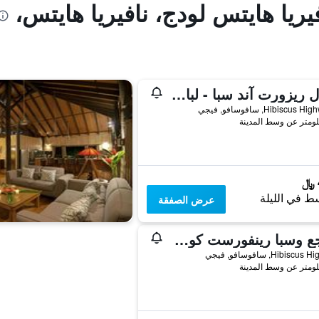
يريا هايتس لودج، نافيريا هايتس،
نامال ريزورت آند سبا - لبالغين فقط
ط في الليلة
عرض الصفقة
منتجع وسبا رينفورست كورو صن
Hibisc, سافوسافو, فيجي