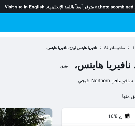
ar.hotelscombined
متوفر أيضاً باللغة الإنجليزية.
Visit site in English
1
سافوسافو
84
نافيريا هايتس لودج، نافيريا هايتس،
 نافيريا هايتس،
فندق
ح 16/8