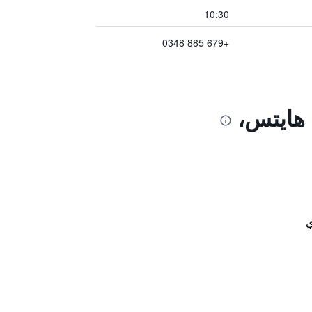
10:30
+679 885 0348
 هايتس،
ي