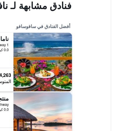
فنادق مشابهة لـ ناف
أفضل الفنادق في سافوسافو
1 Hibiscus Highway, سافوسافو, فيجي
0.0 كيلومتر عن وسط المدينة
4,263 ﷼
المتوس
us Highway
0.0 كيلومتر عن وسط المدينة