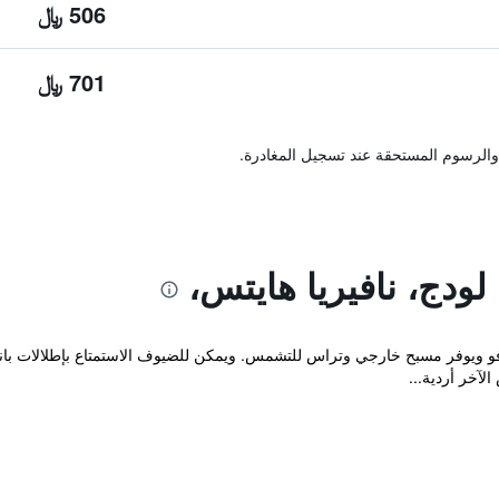
506 ﷼
701 ﷼
والرسوم المستحقة عند تسجيل المغادرة.
لودج، نافيريا هايتس،
Naveria Hei في سافوسافو ويوفر مسبح خارجي وتراس للتشمس. ويمكن للضيوف الاستمتاع بإطل
لآخر أردية...