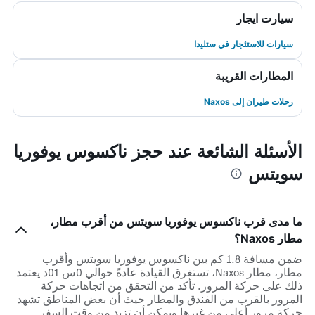
سيارت ايجار
سيارات للاستئجار في ستليدا
المطارات القريبة
رحلات طيران إلى Naxos
الأسئلة الشائعة عند حجز ناكسوس يوفوريا
سويتس
ما مدى قرب ناكسوس يوفوريا سويتس من أقرب مطار،
مطار Naxos؟
ضمن مسافة 1.8 كم بين ناكسوس يوفوريا سويتس وأقرب
مطار، مطار Naxos، تستغرق القيادة عادةً حوالي 0س 01د يعتمد
ذلك على حركة المرور. تأكد من التحقق من اتجاهات حركة
المرور بالقرب من الفندق والمطار حيث أن بعض المناطق تشهد
حركة مرور أعلى من غيرها ويمكن أن تزيد من وقت السفر