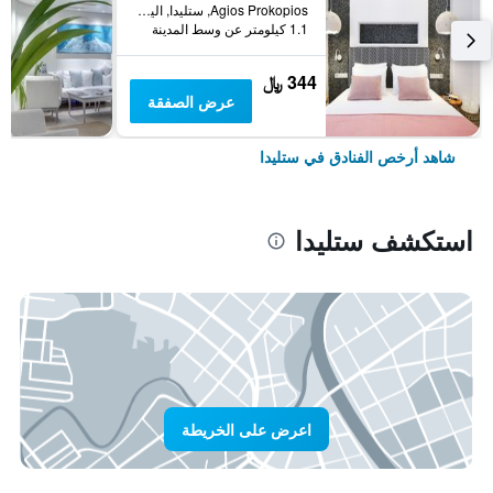
Agios Prokopios, ستليدا, اليونان
1.1 كيلومتر عن وسط المدينة
344 ﷼
عرض الصفقة
شاهد أرخص الفنادق في ستليدا
استكشف ستليدا
اعرض على الخريطة