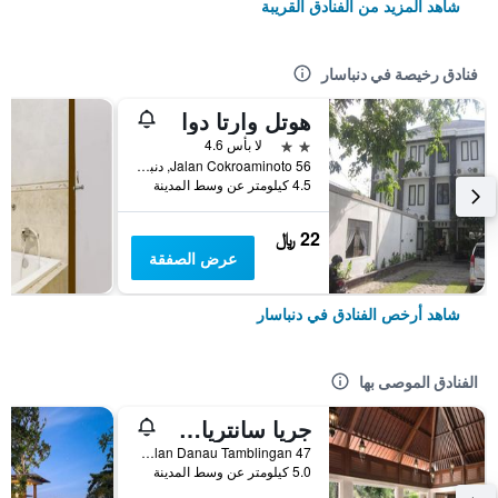
شاهد المزيد من الفنادق القريبة
فنادق رخيصة في دنباسار
هوتل وارتا دوا
2 نجمتين
لا بأس 4.6
56 Jalan Cokroaminoto, دنباسار, إندونيسيا
4.5 كيلومتر عن وسط المدينة
22 ﷼
عرض الصفقة
شاهد أرخص الفنادق في دنباسار
الفنادق الموصى بها
جريا سانتريان أه بيتش ريزورت آند سبا
Jalan Danau Tamblingan 47, دنباسار, إندونيسيا
5.0 كيلومتر عن وسط المدينة