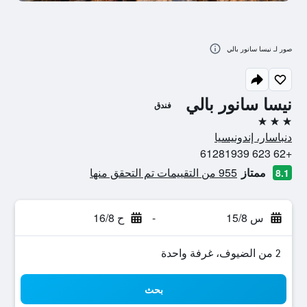
صور لـ نيسا سانور بالي
نيسا سانور بالي
فندق
3 نجوم
دنباسار، إندونيسيا
+62 623 61281939
ممتاز
955 من التقييمات تم التحقق منها
8.1
س 15/8
-
ح 16/8
2 من الضيوف، غرفة واحدة
بحث