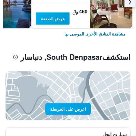
460 ﷼
عرض الصفقة
مشاهدة الفنادق الأخرى الموصى بها
استكشفSouth Denpasar, دنباسار
اعرض على الخريطة
سيارت ايجار