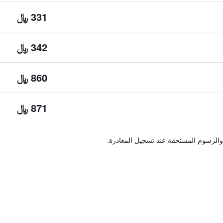
331 ﷼
342 ﷼
860 ﷼
871 ﷼
والرسوم المستحقة عند تسجيل المغادرة.