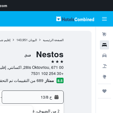
.com
رحلات طيران
الصفحة الرئيسية
اليونان
143,951
إقليم شر
فنادق
Nestos
سيارات
فندق
3 نجوم
حزم العروض
28is Oktovriou, 671 00, اكسانتي, إقليم شرق مقدونيا وتراقيا, اليونان
+30 254 102 7531
استكشاف
ممتاز
689 من التقييمات تم التحقق منها
8.5
رحلات
خ 13/8
-
2 من الضيوف، غرفة واحدة