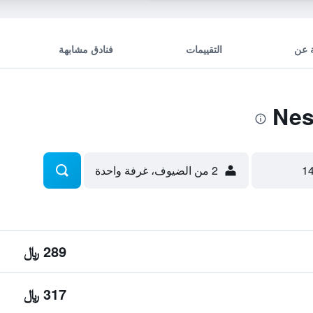
 عن
التقييمات
فنادق مشابهة
2 من الضيوف، غرفة واحدة
289 ﷼
317 ﷼