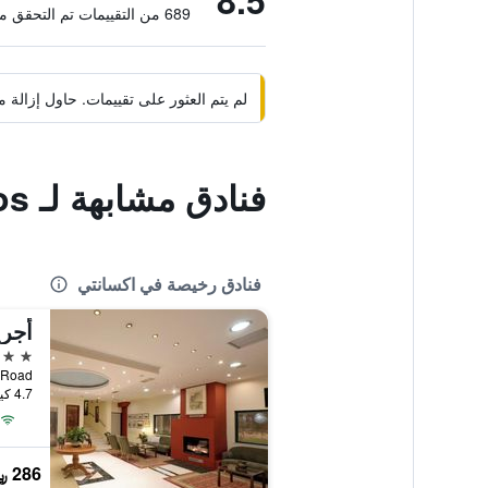
8.5
689 من التقييمات تم التحقق منها
لم يتم العثور على تقييمات. حاول إزال
فنادق مشابهة لـ Nestos
فنادق رخيصة في اكسانتي
أجري
3 نجوم
rama Road
4.7 كيلومتر عن وسط المدينة
286 ﷼