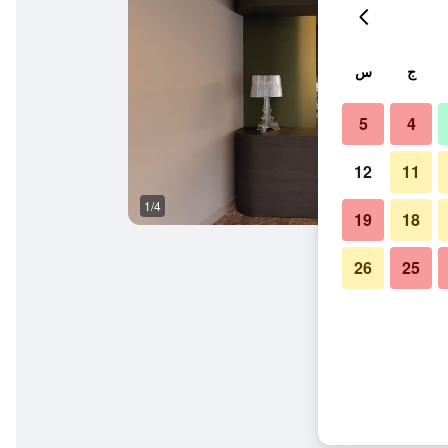
ج
س
5
4
12
11
1/4
بوفيه
19
18
26
25