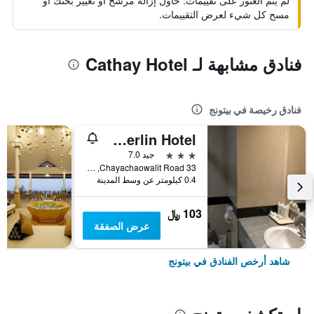
لم يتم العثور على تقييمات. حاول إزالة مرشح أو تغيير بحثك أو
مسح كل شيء لعرض التقييمات.
فنادق مشابهة لـ Cathay Hotel
فنادق رخيصة في بيتونج
Betong Merlin Hotel
3 نجوم
جيد 7.0
33 Chayachaowalit Road, بيتونج, تايلاند
0.4 كيلومتر عن وسط المدينة
103 ﷼
عرض الصفقة
شاهد أرخص الفنادق في بيتونج