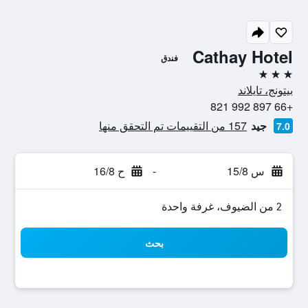
Cathay Hotel
فندق
3 نجوم
بيتونج، تايلاند
+66 897 992 821
جيد
157 من التقييمات تم التحقق منها
7.0
س 15/8
-
ح 16/8
2 من الضيوف، غرفة واحدة
بحث