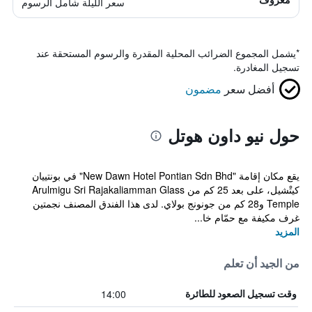
سعر الليلة شامل الرسوم
*
يشمل المجموع الضرائب المحلية المقدرة والرسوم المستحقة عند
تسجيل المغادرة.
أفضل سعر
مضمون
حول نيو داون هوتل
يقع مكان إقامة "New Dawn Hotel Pontian Sdn Bhd" في بونتييان
كيتْشيل، على بعد 25 كم من Arulmigu Sri Rajakaliamman Glass
Temple و28 كم من جونونج بولاي. لدى هذا الفندق المصنف نجمتين
غرف مكيفة مع حمّام خا...
المزيد
من الجيد أن تعلم
14:00
وقت تسجيل الصعود للطائرة