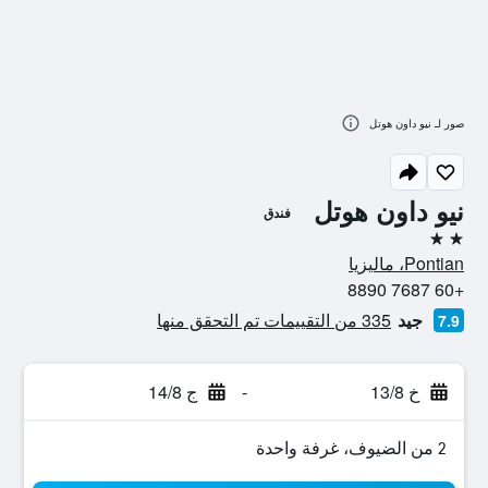
صور لـ نيو داون هوتل
نيو داون هوتل
فندق
2 نجمتين
Pontian، ماليزيا
+60 7687 8890
جيد
335 من التقييمات تم التحقق منها
7.9
خ 13/8
-
ج 14/8
2 من الضيوف، غرفة واحدة