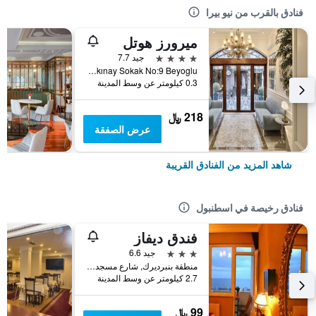
فنادق بالقرب من نيو بيرا
ميرورز هوتل
4 نجوم
جيد 7.7
Istiklal Caddesi Fuat Uzkınay Sokak No:9 Beyoglu, اسطنبول, تركيا
0.3 كيلومتر عن وسط المدينة
218 ﷼
عرض الصفقة
شاهد المزيد من الفنادق القريبة
فنادق رخيصة في اسطنبول
فندق ديفاز
3 نجوم
جيد 6.6
منطقة بنبرديرك, شارع مسجد كاتب سنان رقم 31, اسطنبول, تركيا
2.7 كيلومتر عن وسط المدينة
99 ﷼