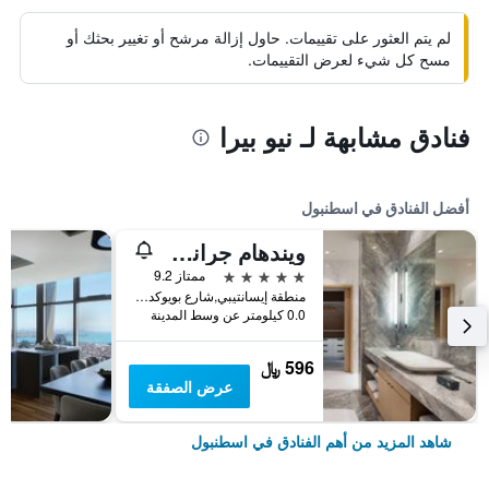
لم يتم العثور على تقييمات. حاول إزالة مرشح أو تغيير بحثك أو
مسح كل شيء لعرض التقييمات.
فنادق مشابهة لـ نيو بيرا
أفضل الفنادق في اسطنبول
ويندهام جراند إسطنبول ليفينت
5 نجوم
ممتاز 9.2
منطقة إيسانتيبي,شارع بويوكديري 177-183 شيشلي, اسطنبول, تركيا
0.0 كيلومتر عن وسط المدينة
596 ﷼
عرض الصفقة
شاهد المزيد من أهم الفنادق في اسطنبول