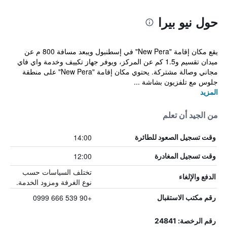
حول نيو بيرا
يقع مكان إقامة "New Pera" في إسطنبول ويبعد مسافة 800 م عن
ميدان تقسيم و1.5 كم عن المركز، ويوفر جهاز تكييف وخدمة واي فاي
مجاني وصالة مشتركة. يحتوي مكان إقامة "New Pera" على منطقة
جلوس مع تلفزيون بشاشة ...
المزيد
من الجيد أن تعلم
14:00
وقت تسجيل الصعود للطائرة
12:00
وقت تسجيل المغادرة
تختلف السياسات حسب
الدفع والإلغاء
نوع الغرفة ومزود الخدمة.
+90 539 666 0999
رقم مكتب الاستقبال
رقم الرخصة: 24841