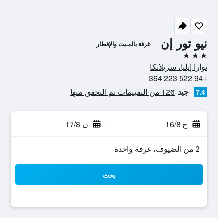
نيو تور إن
غرفة بالمبيت والإفطار
3 نجوم
نوارا إيليا، سريلانكا
+94 522 223 364
جيد
126 من التقييمات تم التحقق منها
7.4
ح 16/8
-
ن 17/8
2 من الضيوف، غرفة واحدة
بحث