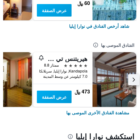
60 ﷼
عرض الصفقة
شاهد أرخص الفنادق في نوارا إيليا
الفنادق الموصى بها
هيريتنس تي فاكتوري
5 نجوم
ممتاز 8.8
Kandapola, نوارا إيليا, سريلانكا
7.0 كيلومتر عن وسط المدينة
473 ﷼
عرض الصفقة
مشاهدة الفنادق الأخرى الموصى بها
استكشف نوارا إيليا