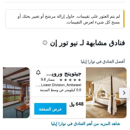
لم يتم العثور على تقييمات. حاول إزالة مرشح أو تغيير بحثك أو
مسح كل شيء لعرض التقييمات.
فنادق مشابهة لـ نيو تور إن
أفضل الفنادق في نوارا إيليا
جيتوينج ورويك جاردنز، آيه لاكشري ريزيرف
5 نجوم
ممتاز 9.8
Warwick Estate, Lower Division, Ambewel, نوارا إيليا, سريلانكا
0.0 كيلومتر عن وسط المدينة
648 ﷼
عرض الصفقة
شاهد المزيد من أهم الفنادق في نوارا إيليا