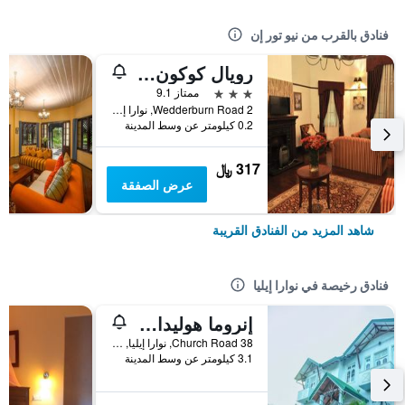
فنادق بالقرب من نيو تور إن
رويال كوكون - نوفارا إيلِيا
3 نجوم
ممتاز 9.1
2 Wedderburn Road, نوارا إيليا, سريلانكا
0.2 كيلومتر عن وسط المدينة
317 ﷼
عرض الصفقة
شاهد المزيد من الفنادق القريبة
فنادق رخيصة في نوارا إيليا
إنروما هوليداي ريزورت
38 Church Road, نوارا إيليا, سريلانكا
3.1 كيلومتر عن وسط المدينة