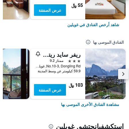
55 ﷼
عرض الصفقة
شاهد أرخص الفنادق في غويلين
الفنادق الموصى بها
ريفر سايد ريتريت هوتل
3 نجوم
ممتاز 9.2
No.10-3, Dongling Rd, غويلين, الصين
59.9 كيلومتر عن وسط المدينة
103 ﷼
عرض الصفقة
مشاهدة الفنادق الأخرى الموصى بها
استكشفيانجتشو, غويلين