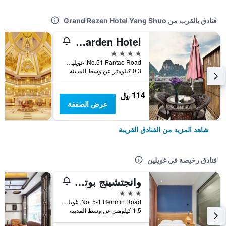
فنادق بالقرب من Grand Rezen Hotel Yang Shuo
Elite Garden Hotel
4 نجوم
No.51 Pantao Road, غويلين, الصين
0.3 كيلومتر عن وسط المدينة
114 ﷼
عرض الصفقة
شاهد المزيد من الفنادق القريبة
فنادق رخيصة في غويلين
وانجتشينج بوتيك هوتل جويلين
3 نجوم
No. 5-1 Renmin Road, غويلين, الصين
1.5 كيلومتر عن وسط المدينة