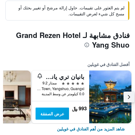
لم يتم العثور على تقييمات. حاول إزالة مرشح أو تغيير بحثك أو
مسح كل شيء لعرض التقييمات.
فنادق مشابهة لـ Grand Rezen Hotel
Yang Shuo
أفضل الفنادق في غويلين
بانيان تري يانجشو
5 نجوم
ممتاز 9.2
No.168 Zhengdong Street, Fuli Town, Yangshuo, Guangxi, غويلين, الصين
0.0 كيلومتر عن وسط المدينة
993 ﷼
عرض الصفقة
شاهد المزيد من أهم الفنادق في غويلين