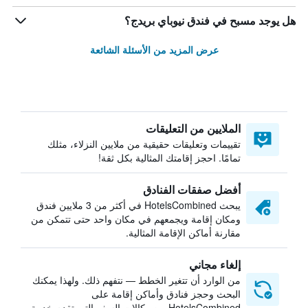
هل يوجد مسبح في فندق نيوباي بريدج؟
عرض المزيد من الأسئلة الشائعة
الملايين من التعليقات
تقييمات وتعليقات حقيقية من ملايين النزلاء، مثلك
تمامًا. احجز إقامتك المثالية بكل ثقة!
أفضل صفقات الفنادق
يبحث HotelsCombined في أكثر من 3 ملايين فندق
ومكان إقامة ويجمعهم في مكان واحد حتى تتمكن من
مقارنة أماكن الإقامة المثالية.
إلغاء مجاني
من الوارد أن تتغير الخطط — نتفهم ذلك. ولهذا يمكنك
البحث وحجز فنادق وأماكن إقامة على
HotelsCombined من وكالات السفر التي تقدم خدمة