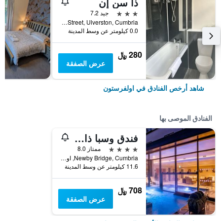
ذا سن إن
3 نجوم
جيد 7.2
Market Street, Ulverston, Cumbria, اولفرستون, المملكة المتحدة
0.0 كيلومتر عن وسط المدينة
280 ﷼
عرض الصفقة
شاهد أرخص الفنادق في اولفرستون
الفنادق الموصى بها
فندق وسبا ذا سوآن
4 نجوم
ممتاز 8.0
Newby Bridge, Cumbria, اولفرستون, المملكة المتحدة
11.6 كيلومتر عن وسط المدينة
708 ﷼
عرض الصفقة