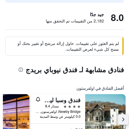
8.0
جيد جدًا
2,182 من التقييمات تم التحقق منها
لم يتم العثور على تقييمات. حاول إزالة مرشح أو تغيير بحثك أو
مسح كل شيء لعرض التقييمات.
فنادق مشابهة لـ فندق نيوباي بريدج
أفضل الفنادق في اولفرستون
فندق وسبا ليكسايد
4 نجوم
ممتاز 8.4
Newby Bridge, اولفرستون, المملكة المتحدة
0.0 كيلومتر عن وسط المدينة