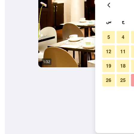
ج
س
5
4
12
11
1/32
مبنى
19
18
26
25