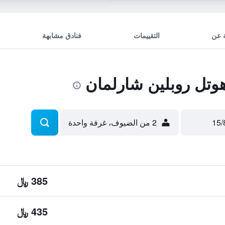
 عن
التقييمات
فنادق مشابهة
وتل روبلين شارلمان
2 من الضيوف، غرفة واحدة
385 ﷼
435 ﷼