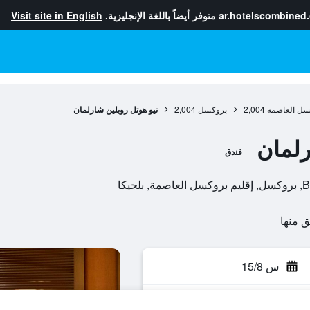
ar.hotelscombined
متوفر أيضاً باللغة الإنجليزية.
Visit site in English
كسل العاصمة
2,004
بروكسل
2,004
نيو هوتل روبلين شارلمان
رلمان
فندق
يكا
س 15/8