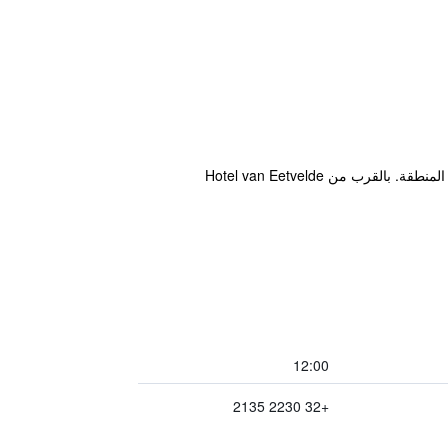
يعد الفندق قاعدة حديثة للضيوف خلال زيارتهم مدينة بروكسل، فهو يقع على مقربة من كل الأماكن التي يحتاجها النزلاء في المنطقة. بالقرب من Hotel van Eetvelde
12:00
+32 2230 2135