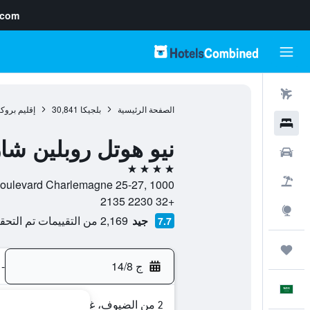
.com
رحلات طيران
الصفحة الرئيسية
بلجيكا
30,841
إقليم برو
فنادق
نيو هوتل روبلين شا
سيارات
4 نجوم
حزم العروض
Boulevard Charlemagne 25-27, 1000, بروكسل, إقليم بروكسل العاصمة, بلج
+32 2230 2135
استكشاف
جيد
2,169 من التقييمات تم التحقق منها
7.7
رحلات
ج 14/8
-
العَرَبِيَّة
2 من الضيوف، غرفة واحدة