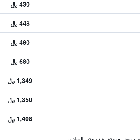
430 ﷼
448 ﷼
480 ﷼
680 ﷼
1,349 ﷼
1,350 ﷼
1,408 ﷼
والرسوم المستحقة عند تسجيل المغادرة.