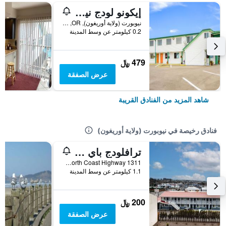
إيكونو لودج نيوبورت
نيوبورت (ولاية أوريغون), OR, الولايات المتحدة الأميريكية
0.2 كيلومتر عن وسط المدينة
479 ﷼
عرض الصفقة
شاهد المزيد من الفنادق القريبة
فنادق رخيصة في نيوبورت (ولاية أوريغون)
ترافلودج باي ويندام نيوبورت
1311 North Coast Highway, نيوبورت (ولاية أوريغون), OR, الولايات المتحدة الأميريكية
1.1 كيلومتر عن وسط المدينة
200 ﷼
عرض الصفقة