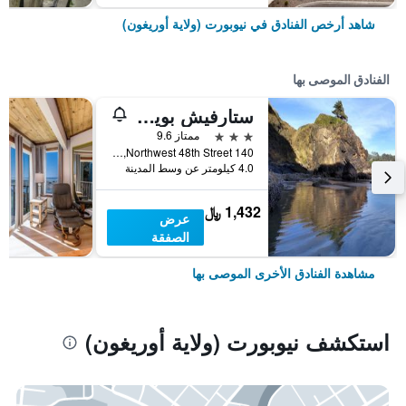
شاهد أرخص الفنادق في نيوبورت (ولاية أوريغون)
الفنادق الموصى بها
ستارفيش بوينت
3 نجوم
ممتاز 9.6
140 Northwest 48th Street, نيوبورت (ولاية أوريغون), OR, الولايات المتحدة الأميريكية
4.0 كيلومتر عن وسط المدينة
1,432 ﷼
عرض
الصفقة
مشاهدة الفنادق الأخرى الموصى بها
استكشف نيوبورت (ولاية أوريغون)