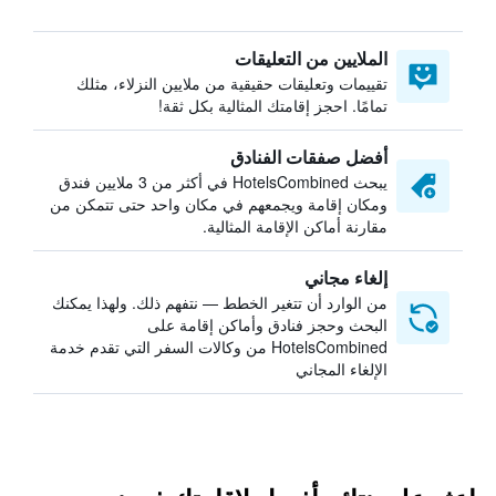
الملايين من التعليقات
تقييمات وتعليقات حقيقية من ملايين النزلاء، مثلك
تمامًا. احجز إقامتك المثالية بكل ثقة!
أفضل صفقات الفنادق
يبحث HotelsCombined في أكثر من 3 ملايين فندق
ومكان إقامة ويجمعهم في مكان واحد حتى تتمكن من
مقارنة أماكن الإقامة المثالية.
إلغاء مجاني
من الوارد أن تتغير الخطط — نتفهم ذلك. ولهذا يمكنك
البحث وحجز فنادق وأماكن إقامة على
HotelsCombined من وكالات السفر التي تقدم خدمة
الإلغاء المجاني