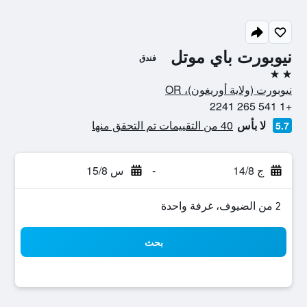
نيوبورت باي موتل
فندق
2 نجمتين
نيوبورت (ولاية أوريغون)، OR
+1 541 265 2241
لا بأس
40 من التقييمات تم التحقق منها
5.7
ج 14/8
-
س 15/8
2 من الضيوف، غرفة واحدة
بحث