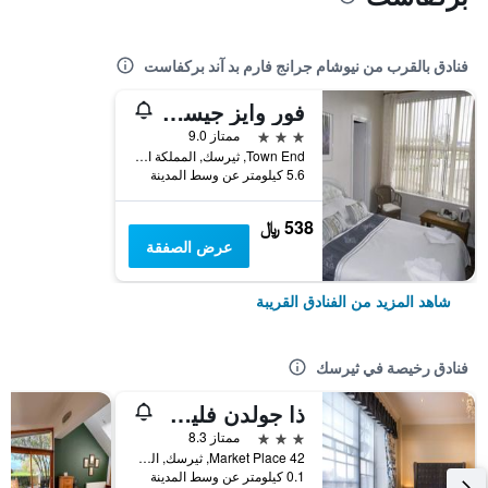
فنادق بالقرب من نيوشام جرانج فارم بد آند بركفاست
فور وايز جيست هاوس
3 نجوم
ممتاز 9.0
Town End, ثيرسك, المملكة المتحدة
5.6 كيلومتر عن وسط المدينة
538 ﷼
عرض الصفقة
شاهد المزيد من الفنادق القريبة
فنادق رخيصة في ثيرسك
ذا جولدن فليس هوتل، ثيرسك، نورث يوركشير
3 نجوم
ممتاز 8.3
42 Market Place, ثيرسك, المملكة المتحدة
0.1 كيلومتر عن وسط المدينة