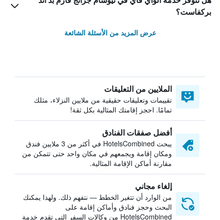
هل تتوفر خدمة الواي فاي في نيوشام جرانج فارم بد آند
بركفاست؟
عرض المزيد من الأسئلة الشائعة
الملايين من التعليقات
تقييمات وتعليقات حقيقية من ملايين النزلاء، مثلك
تمامًا. احجز إقامتك المثالية بكل ثقة!
أفضل صفقات الفنادق
يبحث HotelsCombined في أكثر من 3 ملايين فندق
ومكان إقامة ويجمعهم في مكان واحد حتى تتمكن من
مقارنة أماكن الإقامة المثالية.
إلغاء مجاني
من الوارد أن تتغير الخطط — نتفهم ذلك. ولهذا يمكنك
البحث وحجز فنادق وأماكن إقامة على
HotelsCombined من وكالات السفر التي تقدم خدمة