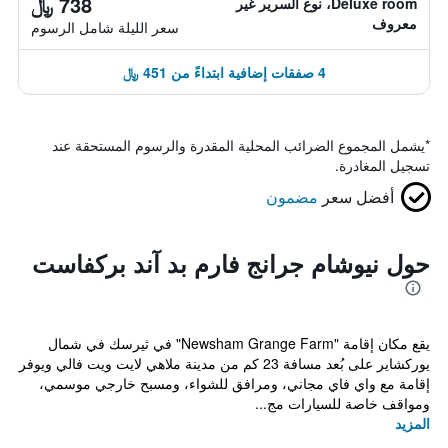
738 ﷼
Deluxe room، نوع السرير غير
معروف
سعر الليلة شامل الرسوم
4 صفقات إضافية ابتداءً من 451 ﷼
*
يشمل المجموع الضرائب المحلية المقدرة والرسوم المستحقة عند
تسجيل المغادرة.
أفضل سعر
مضمون
حول نيوشام جرانج فارم بد آند بركفاست
يقع مكان إقامة "Newsham Grange Farm" في ثيرسك في شمال
يوركشاير على بُعد مسافة 23 كم من مدينة ملاهي لايت ويت فالي ويوفر
إقامة مع واي فاي مجاني، ومرافق للشواء، ومسبح خارجي موسمي،
ومواقف خاصة للسيارات مج...
المزيد