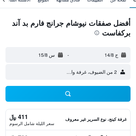
أفضل صفقات نيوشام جرانج فارم بد آند
بركفاست
ج 14/8
-
س 15/8
2 من الضيوف، غرفة واحدة
411 ﷼
غرفة كينج، نوع السرير غير معروف
سعر الليلة شامل الرسوم