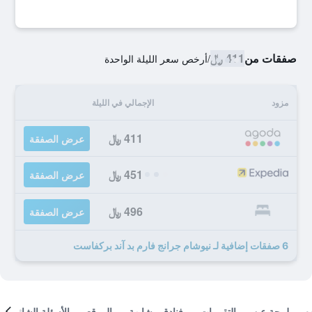
صفقات من
411 ﷼
/
أرخص سعر الليلة الواحدة
مزود
الإجمالي في الليلة
411 ﷼
عرض الصفقة
451 ﷼
عرض الصفقة
496 ﷼
عرض الصفقة
6 صفقات إضافية لـ نيوشام جرانج فارم بد آند بركفاست
لمحة عن
التقييمات
فنادق مشابهة
الموقع
الأسئلة الشائعة