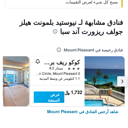
مسح كل شيء لعرض التقييمات.
فنادق مشابهة لـ نيوستيد بلمونت هيلز
جولف ريزورت آند سبا
فنادق رخيصة في Mount Pleasant
كوكو ريف برمودا
3 نجوم
ممتاز 8.2
3 Stonington Circle, Mount Pleasant, برمودا
1.1 كيلومتر عن وسط المدينة
1,732 ﷼
عرض
الصفقة
شاهد أرخص الفنادق في Mount Pleasant