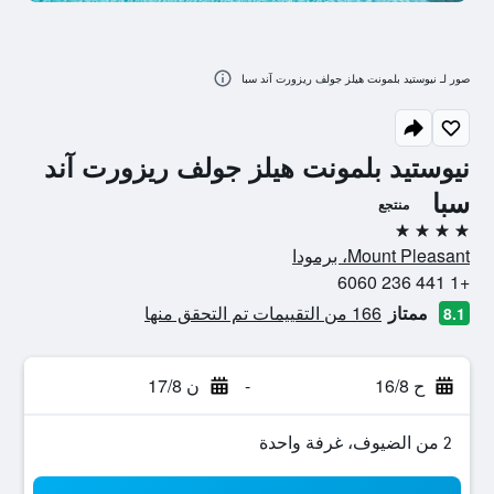
صور لـ نيوستيد بلمونت هيلز جولف ريزورت آند سبا
نيوستيد بلمونت هيلز جولف ريزورت آند
سبا
منتجع
4 نجوم
Mount Pleasant، برمودا
+1 441 236 6060
ممتاز
166 من التقييمات تم التحقق منها
8.1
ح 16/8
-
ن 17/8
2 من الضيوف، غرفة واحدة