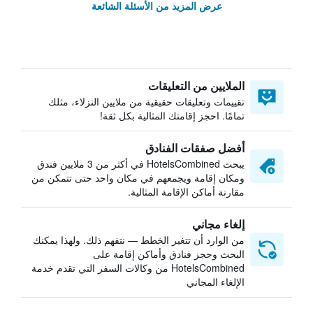
عرض المزيد من الأسئلة الشائعة
الملايين من التعليقات
تقييمات وتعليقات حقيقية من ملايين النزلاء، مثلك
تمامًا. احجز إقامتك المثالية بكل ثقة!
أفضل صفقات الفنادق
يبحث HotelsCombined في أكثر من 3 ملايين فندق
ومكان إقامة ويجمعهم في مكان واحد حتى تتمكن من
مقارنة أماكن الإقامة المثالية.
إلغاء مجاني
من الوارد أن تتغير الخطط — نتفهم ذلك. ولهذا يمكنك
البحث وحجز فنادق وأماكن إقامة على
HotelsCombined من وكالات السفر التي تقدم خدمة
الإلغاء المجاني