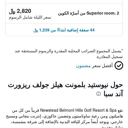
2,820 ﷼
Superior room، 2 من أسرّة الكوين
سعر الليلة شامل الرسوم
44 صفقة إضافية ابتداءً من 1,239 ﷼
*
يشمل المجموع الضرائب المحلية المقدرة والرسوم المستحقة عند
تسجيل المغادرة.
أفضل سعر
مضمون
حول نيوستيد بلمونت هيلز جولف ريزورت
آند سبا
تقع Newstead Belmont Hills Golf Resort & Spa قريباً من كل من
هاميلتون ومن رعية ساوثامبتون وتتضمن جاكوزي، إنترنت مجاني ومسبح
خارجي. ويوجد أيضاً مركز للياقة البدنية بالإضافة إلى شرفة مشمسة،
تدليك وخدمة ...