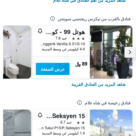
شاهد المزيد من أهم الفنادق في شاه علام
فنادق بالقرب من نيكزس ريجنسي سويتس
هوتل 99 - كوتا كيمونينج
3 نجوم
جيد 7.6
10-G, Jalan Anggerik Vanilla S 31/S, شاه علام, ماليزيا
4.0 كيلومتر عن وسط المدينة
89 ﷼
عرض الصفقة
شاهد المزيد من الفنادق القريبة
فنادق رخيصة في شاه علام
Smart Hotel Shah Alam Seksyen 15
2 نجمتين
جيد 6.7
No 23, Jalan Tukul P15/P, Seksyen 15, شاه علام, ماليزيا
1.0 كيلومتر عن وسط المدينة