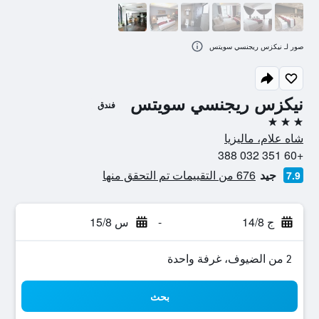
صور لـ نيكزس ريجنسي سويتس
نيكزس ريجنسي سويتس
فندق
3 نجوم
شاه علام، ماليزيا
+60 351 032 388
جيد
676 من التقييمات تم التحقق منها
7.9
ج 14/8
-
س 15/8
2 من الضيوف، غرفة واحدة
بحث