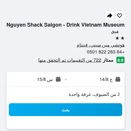
Nguyen Shack Saigon - Drink Vietnam Museum
فندق
2 نجمتين
هوتشي مين سيتي، فيتنام
+84 283 822 0501
ممتاز
722 من التقييمات تم التحقق منها
8.9
ج 14/8
-
س 15/8
2 من الضيوف، غرفة واحدة
بحث