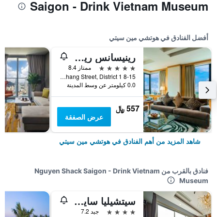
Saigon - Drink Vietnam Museum
أفضل الفنادق في هوتشي مين سيتي
رينيسانس ريفرسايد هوتل سايجون
5 نجوم
ممتاز 8.4
8-15 Ton Duc Thang Street, District 1, هوتشي مين سيتي, فيتنام
0.0 كيلومتر عن وسط المدينة
557 ﷼
عرض الصفقة
شاهد المزيد من أهم الفنادق في هوتشي مين سيتي
فنادق بالقرب من Nguyen Shack Saigon - Drink Vietnam
Museum
سيتشيليا سايجون سنتر
4 نجوم
جيد 7.2