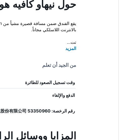
حول نيهاو كافيه هو
بالانترنت اللاسلكي مجاناً.
تت...
المزيد
من الجيد أن تعلم
وقت تسجيل الصعود للطائرة
الدفع والإلغاء
رقم الرخصة: 臺北市旅館546號 姆提文創實業股份有限公司 53350960
المزايا ووسائل الر