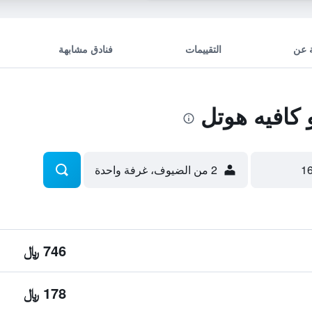
 عن
التقييمات
فنادق مشابهة
كافيه هوتل
2 من الضيوف، غرفة واحدة
746 ﷼
178 ﷼