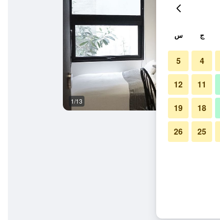
ج
س
5
4
12
11
1/13
حمام
19
18
26
25