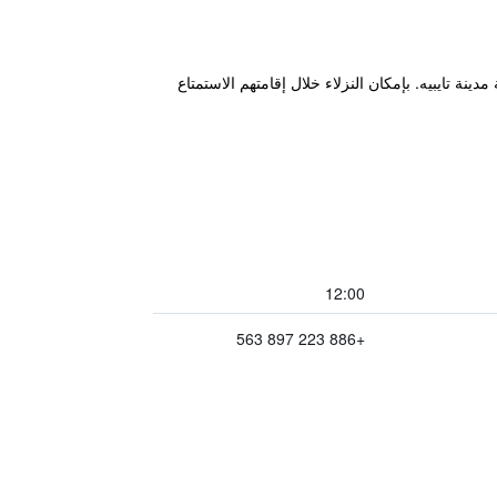
زلائه قاعدة مثالية خلال زيارة مدينة مدينة تايبيه. بإمكان النزلاء خلال إقامتهم الاستمتاع
12:00
+886 223 897 563