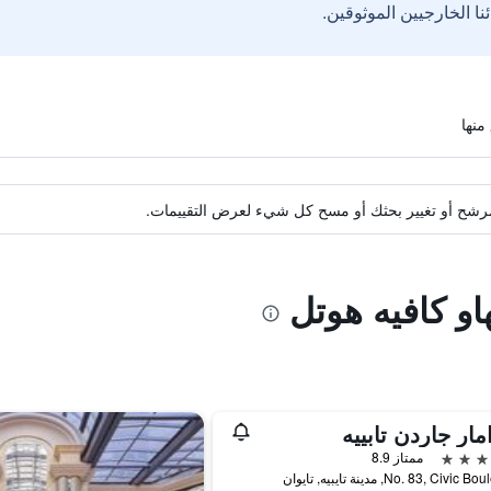
ة مرشح أو تغيير بحثك أو مسح كل شيء لعرض التقييمات.
او كافيه هوتل
مار جاردن تابييه
ممتاز 8.9
No. 83, Civi, مدينة تايبيه, تايوان