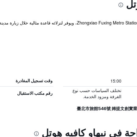
تل
يقع الفندق ضمن مسافة قصيرة مشياً من Zhongxiao Fuxing Metro Station، ويوفر لن
15:00
وقت تسجيل المغادرة
تختلف السياسات حسب نوع
رقم مكتب الاستقبال
الغرفة ومزود الخدمة.
احة في نيهاو كافيه هوتل