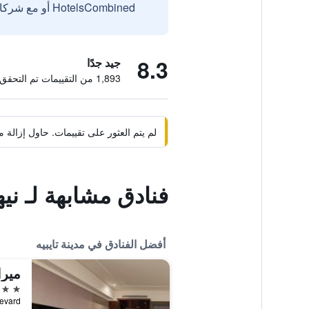
HotelsCombined أو مع شركائنا الخارجيين الموثوقين.
8.3
جيد جدًا
1,893 من التقييمات تم التحقق منها
لم يتم العثور على تقييمات. حاول إزال
فنادق مشابهة لـ نيه
أفضل الفنادق في مدينة تايبيه
ميرا
5 نجوم
c Boulevard