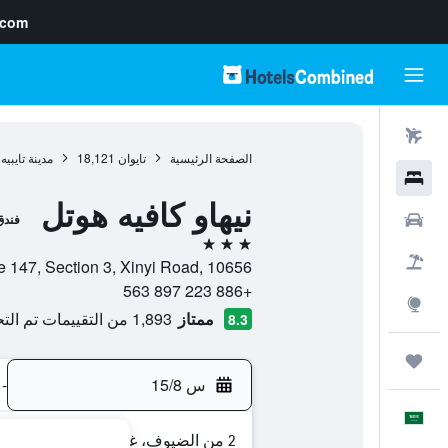
.com
رحلات طيران
الصفحة الرئيسية
تايوان
18,121
مدينة تايبيه
فنادق
نيهاو كافيه هوتل
سيارات
فندق
3 نجوم
حزم العروض
No. 4, Alley 5, Lane 147, Section 3, Xinyi Road, 10656,
+886 223 897 563
استكشاف
ممتاز
1,893 من التقييمات تم التحقق منها
8.3
رحلات
س 15/8
-
العَرَبِيَّة
2 من الضيوف، غرفة واحدة