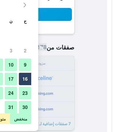
بح
ح
ن
178 ﷼
صفقات من
/
أرخص سعر اللي
3
2
مزود
الإجما
10
9
178
17
16
24
23
322
31
30
326
منخفض
متو
7 صفقات إضافية لـ نيهاو كافيه هوتل