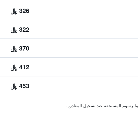
326 ﷼
322 ﷼
370 ﷼
412 ﷼
453 ﷼
والرسوم المستحقة عند تسجيل المغادرة.