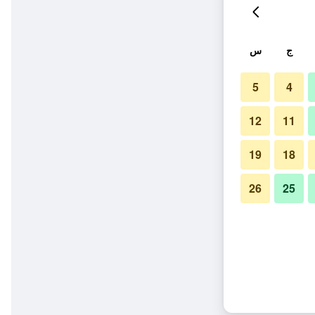
ج
س
5
4
12
11
19
18
26
25