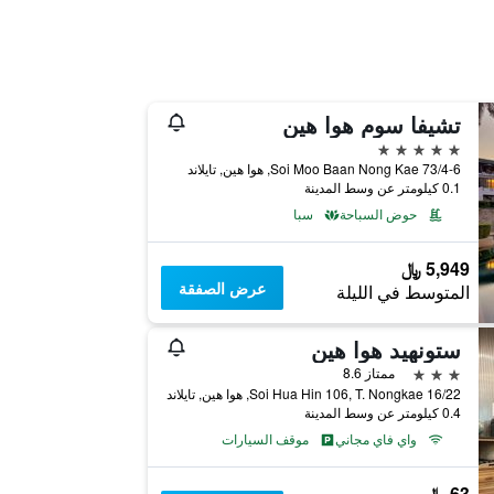
تشيفا سوم هوا هين
5 نجوم
73/4-6 Soi Moo Baan Nong Kae, هوا هين, تايلاند
0.1 كيلومتر عن وسط المدينة
حوض السباحة
سبا
5,949 ﷼
عرض الصفقة
المتوسط في الليلة
ستونهيد هوا هين
3 نجوم
ممتاز 8.6
16/22 Soi Hua Hin 106, T. Nongkae, هوا هين, تايلاند
0.4 كيلومتر عن وسط المدينة
واي فاي مجاني
موقف السيارات
63 ﷼