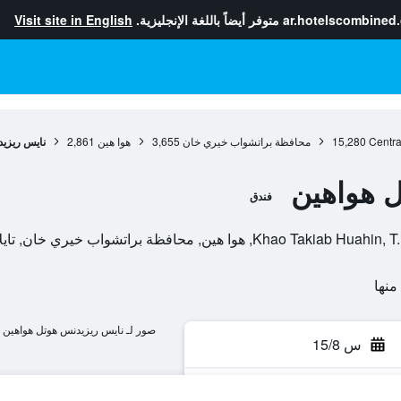
ar.hotelscombined
متوفر أيضاً باللغة الإنجليزية.
Visit site in English
Centra
15,280
محافظة براتشواب خيري خان
3,655
هوا هين
2,861
نايس ريزي
 هواهين
فندق
صور لـ نايس ريزيدنس هوتل هواهين
س 15/8