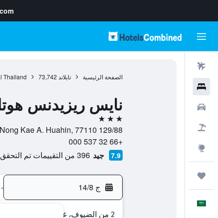
.com
رحلات طيران
الصفحة الرئيسية
تايلاند
73,742
l Thailand
فنادق
نايس ريزيدنس هوتل
سيارات
3 نجوم
حزم العروض
129/88 Khao Takiab Huahin, T.Nong Kae A. Huahin, 77110, هوا هين, محافظة براتشواب خيري خان, تايلاند
+66 32 537 000
استكشاف
جيد
396 من التقييمات تم التحقق منها
7.9
رحلات
ج 14/8
-
العَرَبِيَّة
2 من الضيوف، غرفة واحدة