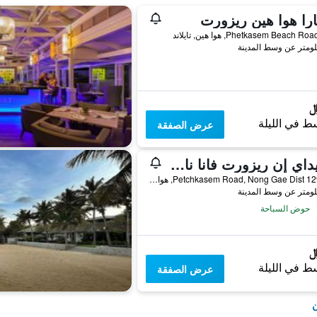
تارا هوا هين ريزورت
ط في الليلة
عرض الصفقة
هوليداي إن ريزورت فانا نافا هوا هين بي آيتش جي
129/129 Petchkasem Road, Nong Gae Dist, هوا هين, تايلاند
حوض السباحة
ط في الليلة
عرض الصفقة
ن