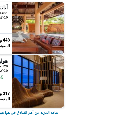
أنان
43/1 Phetkasem Beach Road, هوا هين, تايلاند
0.0 كيلومتر عن وسط المدينة
448 ﷼
المتوس
0.0 كيلومتر عن وسط المدينة
317 ﷼
المتوس
شاهد المزيد من أهم الفنادق في هوا هي