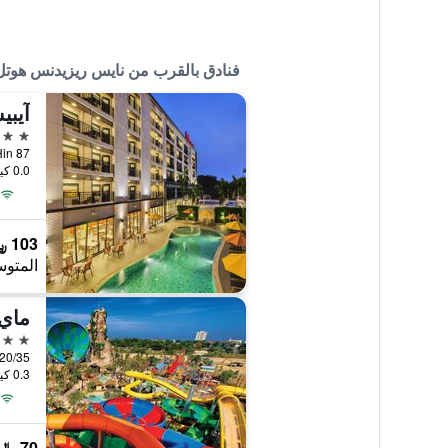
فنادق بالقرب من نايس ريزيدنس هوتل
آيبي
3 نجوم
a Hin 87
0.0 كيلومتر عن وسط المدينة
103 ﷼
المتوس
3 نجوم
0.3 كيلومتر عن وسط المدينة
70 ﷼