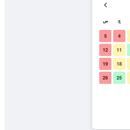
ج
س
5
4
12
11
19
18
26
25