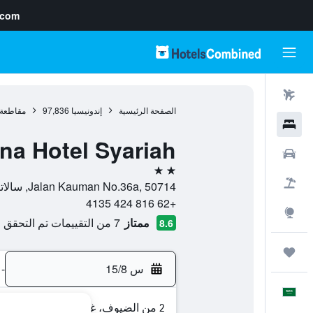
.com
رحلات طيران
الصفحة الرئيسية
إندونيسيا
97,836
مقاطعة
فنادق
na Hotel Syariah
سيارات
2 نجمتين
حزم العروض
Jalan Kauman No.36a, 50714, سالاتيغا, مقاطعة جاوة الوسطى, إندونيسيا
+62 816 424 4135
استكشاف
ممتاز
7 من التقييمات تم التحقق منها
8.6
رحلات
س 15/8
-
العَرَبِيَّة
2 من الضيوف، غرفة واحدة