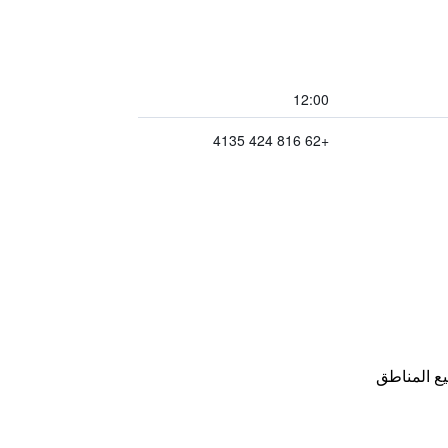
12:00
+62 816 424 4135
ع المناطق