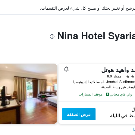
ة مرشح أو تغيير بحثك أو مسح كل شيء لعرض التقييمات.
د واهيد هوتل
ممتاز 8.9
Jl. Jendral Sud, سالاتيغا, إندونيسيا
واي فاي مجاني
موقف السيارات
عرض الصفقة
ط في الليلة
ا