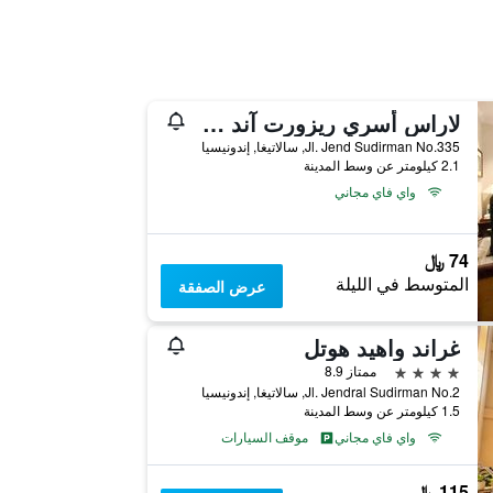
لاراس أسري ريزورت آند سبا
Jl. Jend Sudirman No.335, سالاتيغا, إندونيسيا
2.1 كيلومتر عن وسط المدينة
واي فاي مجاني
74 ﷼
المتوسط في الليلة
عرض الصفقة
غراند واهيد هوتل
4 نجوم
ممتاز 8.9
Jl. Jendral Sudirman No.2, سالاتيغا, إندونيسيا
1.5 كيلومتر عن وسط المدينة
واي فاي مجاني
موقف السيارات
115 ﷼