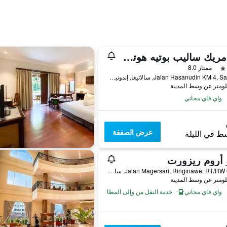
دو إمريك ساليب بوتيه هوتل سالاتيجا
ممتاز 8.0
Jalan Hasanudin KM 4, Salatiga, سالاتيغا, إندونيسيا
واي فاي مجاني
عرض الصفقة
ط في الليلة
 أروم ريزورت
Jalan Magersari, Ringinawe, RT/RW 09/01, سالاتيغا, إندونيسيا
واي فاي مجاني
خدمة النقل من وإلى المطار