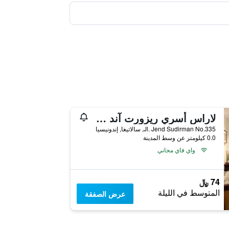
لاراس أسري ريزورت آند سبا
Jl. Jend Sudirman No.335, سالاتيغا, إندونيسيا
0.0 كيلومتر عن وسط المدينة
واي فاي مجاني
74 ﷼
المتوسط في الليلة
عرض الصفقة