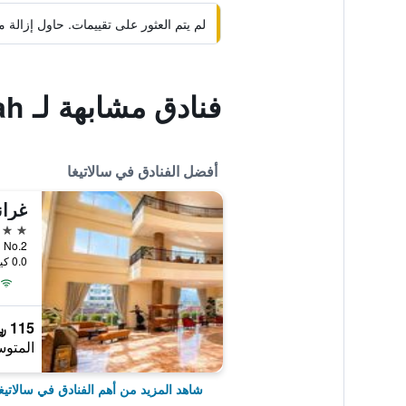
لم يتم العثور على تقييمات. حاول إزال
فنادق مشابهة لـ Nina Hotel Syariah
أفضل الفنادق في سالاتيغا
غران
4 نجوم
irman No.2
0.0 كيلومتر عن وسط المدينة
115 ﷼
المتوس
شاهد المزيد من أهم الفنادق في سالاتيغ