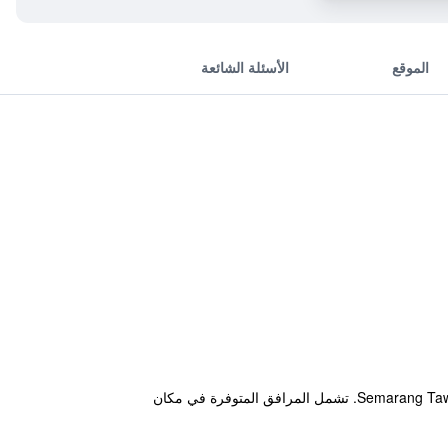
الموقع
الأسئلة الشائعة
يقع مكان إقامة "Nina Hotel Syariah" في سالاتيغا، على بعد 41 كم من Brown Canyon و47 كم من Semarang Tawang Train Station. تشمل المرافق المتوفرة في مكان