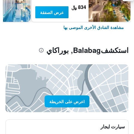
834 ﷼
عرض الصفقة
مشاهدة الفنادق الأخرى الموصى بها
استكشفBalabag, بوراكاي
اعرض على الخريطة
سيارت ايجار