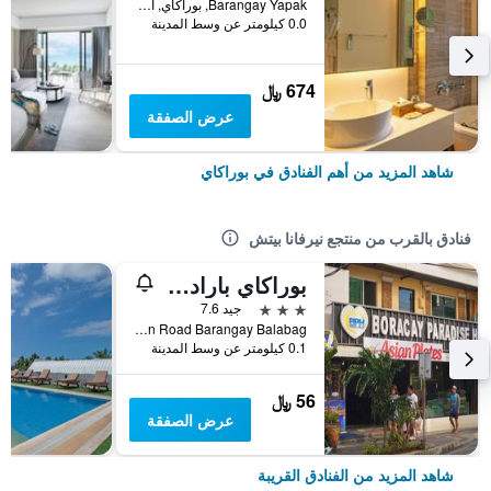
Barangay Yapak, بوراكاي, الفلبين
0.0 كيلومتر عن وسط المدينة
674 ﷼
عرض الصفقة
شاهد المزيد من أهم الفنادق في بوراكاي
فنادق بالقرب من منتجع نيرفانا بيتش
بوراكاي بارادايس هوتل
3 نجوم
جيد 7.6
Station 2, Main Road Barangay Balabag, بوراكاي, الفلبين
0.1 كيلومتر عن وسط المدينة
56 ﷼
عرض الصفقة
شاهد المزيد من الفنادق القريبة