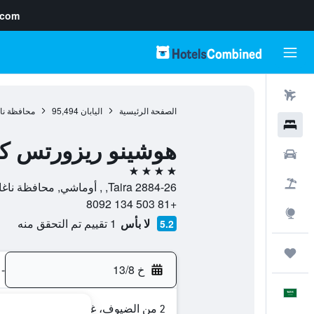
.com
رحلات طيران
الصفحة الرئيسية
اليابان
95,494
محافظة ناغ
فنادق
هوشينو ريزورتس كا
سيارات
4 نجوم
حزم العروض
2884-26 Taira, , أوماشي, محافظة ناغانو, اليابان
+81 503 134 8092
استكشاف
لا بأس
1 تقييم تم التحقق منه
5.2
رحلات
خ 13/8
-
العَرَبِيَّة
2 من الضيوف، غرفة واحدة