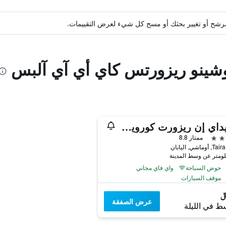
ة مرشح أو تغيير بحثك أو مسح كل شيء لعرض التقييمات.
وشينو ريزورتس كاي أي آي آلبس
هوليداي إن ريزورت كورويوبا باي آيتش جي
ممتاز 8.8
حوض السباحة
واي فاي مجاني
موقف السيارات
عرض الصفقة
ط في الليلة