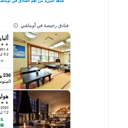
شاهد المزيد من أهم الفنادق في أوماش
فنادق رخيصة في أوماشي
ألبا
3 نجوم
2861-4 Omachionsenkyo, Taira, أوماش
6.2 كيلومتر عن وسط المدينة
236 ﷼
المتوس
4 نجوم
2020 Taira, أوماشي, اليابان
7.2 كيلومتر عن وسط المدينة