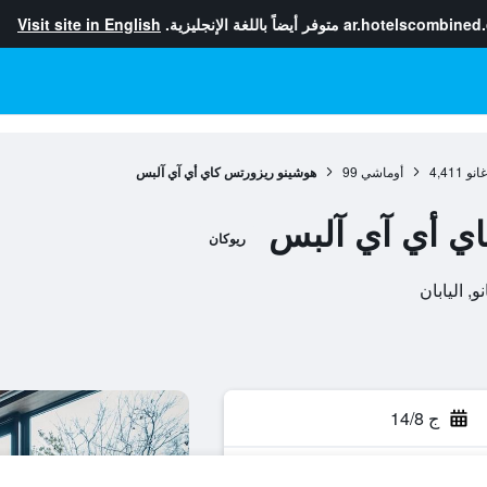
ar.hotelscombined
متوفر أيضاً باللغة الإنجليزية.
Visit site in English
انو
4,411
أوماشي
99
هوشينو ريزورتس كاي أي آي آلبس
ي أي آي آلبس
ريوكان
ج 14/8