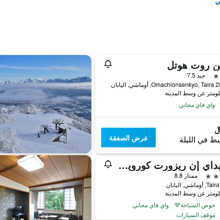
ي
ين روت هوتل
جيد 7.5
ي, اليابان
واي فاي مجاني
عرض الصفقة
ط في الليلة
هوليداي إن ريزورت كورويوبا باي آيتش جي
ممتاز 8.8
حوض السباحة
واي فاي مجاني
موقف السيارات