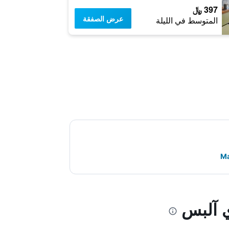
397 ﷼
عرض الصفقة
المتوسط في الليلة
ي آلبس