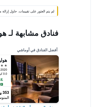
لم يتم العثور على تقييمات. حاول إزال
فنادق مشابهة لـ ه
أفضل الفنادق في أوماشي
4 نجوم
2020 Taira, أوماشي, اليابان
0.0 كيلومتر عن وسط المدينة
353 ﷼
المتوس