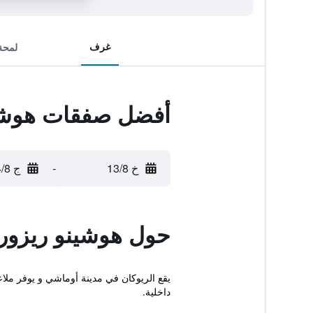
غرف
لمحة
أفضل صفقات هوشين
خ 13/8
-
ج 14/8
حول هوشينو ريزور
يقع الريوكان في مدينة أوماشي و يوفر ملا
داخلية.