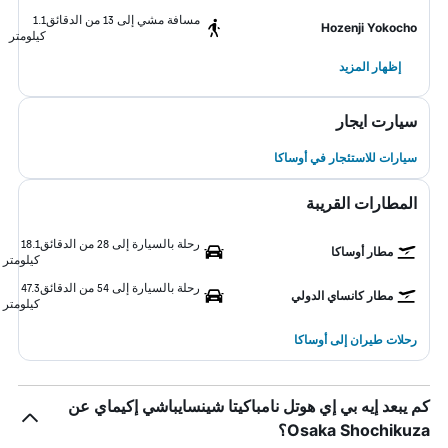
مسافة مشي إلى 13 من الدقائق
1.1
Hozenji Yokocho
كيلومتر
إظهار المزيد
سيارت ايجار
سيارات للاستئجار في أوساكا
المطارات القريبة
رحلة بالسيارة إلى 28 من الدقائق
18.1
مطار أوساكا
كيلومتر
رحلة بالسيارة إلى 54 من الدقائق
47.3
مطار كانساي الدولي
كيلومتر
رحلات طيران إلى أوساكا
كم يبعد إيه بي إي هوتل نامباكيتا شينسايباشي إكيماي عن
Osaka Shochikuza؟