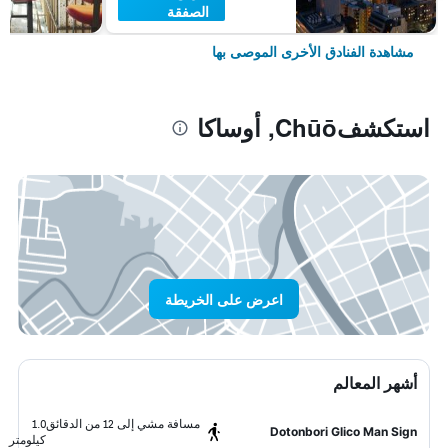
الصفقة
مشاهدة الفنادق الأخرى الموصى بها
استكشفChūō, أوساكا
اعرض على الخريطة
أشهر المعالم
مسافة مشي إلى 12 من الدقائق
1.0
Dotonbori Glico Man Sign
كيلومتر