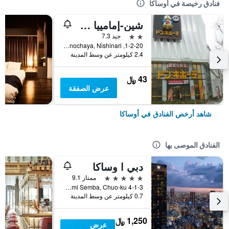
فنادق رخيصة في أوساكا
شين-إمامييا هوتل
2 نجمتين
جيد 7.3
1-2-20, Haginochaya, Nishinari, أوساكا, اليابان
2.4 كيلومتر عن وسط المدينة
43 ﷼
عرض الصفقة
شاهد أرخص الفنادق في أوساكا
الفنادق الموصى بها
دبي ا وساكا
5 نجوم
ممتاز 9.1
4-1-3 Minami Semba, Chuo-ku, أوساكا, اليابان
0.7 كيلومتر عن وسط المدينة
1,250 ﷼
عرض