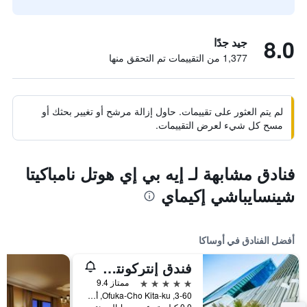
8.0
جيد جدًا
1,377 من التقييمات تم التحقق منها
لم يتم العثور على تقييمات. حاول إزالة مرشح أو تغيير بحثك أو
مسح كل شيء لعرض التقييمات.
فنادق مشابهة لـ إيه بي إي هوتل نامباكيتا
شينسايباشي إكيماي
أفضل الفنادق في أوساكا
فندق إنتركونتيننتال أوساكا
5 نجوم
ممتاز 9.4
3-60, Ofuka-Cho Kita-ku, أوساكا, اليابان
0.0 كيلومتر عن وسط المدينة