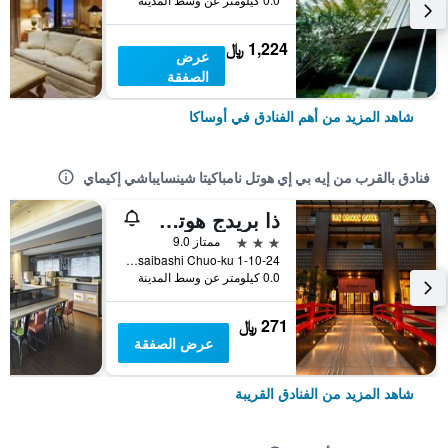
1,224 ﷼
عرض
الصفقة
شاهد المزيد من أهم الفنادق في أوساكا
فنادق بالقرب من إيه بي إي هوتل نامباكيتا شينسايباشي إكيماي
ذا بريدج هوتل شينسيباشي
3 نجوم
ممتاز 9.0
1-10-24 Nishi-Shinsaibashi Chuo-ku, أوساكا, اليابان
0.0 كيلومتر عن وسط المدينة
271 ﷼
عرض الصفقة
شاهد المزيد من الفنادق القريبة