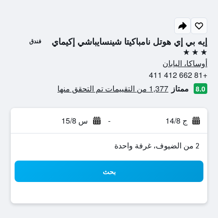
إيه بي إي هوتل نامباكيتا شينسايباشي إكيماي
فندق
3 نجوم
أوساكا، اليابان
+81 662 412 411
ممتاز
1,377 من التقييمات تم التحقق منها
8.0
ج 14/8
-
س 15/8
2 من الضيوف، غرفة واحدة
بحث