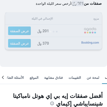
صفقات من
201 ﷼
/
أرخص سعر الليلة الواحدة
مزود
الإجمالي في الليلة
201 ﷼
عرض الصفقة
370 ﷼
عرض الصفقة
لمحة عن
التقييمات
فنادق مشابهة
الموقع
الأسئلة الشائعة
أفضل صفقات إيه بي إي هوتل نامباكيتا
شينسايباشي إكيماي