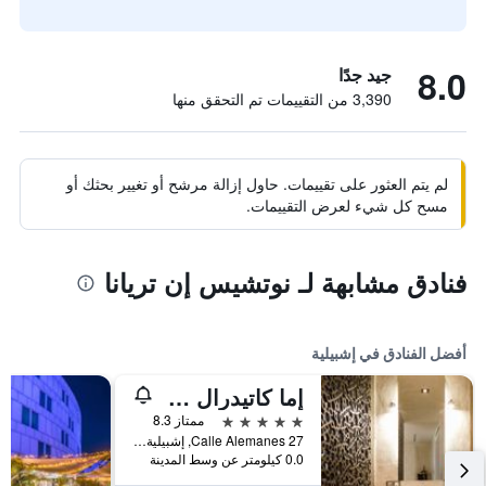
8.0
جيد جدًا
3,390 من التقييمات تم التحقق منها
لم يتم العثور على تقييمات. حاول إزالة مرشح أو تغيير بحثك أو
مسح كل شيء لعرض التقييمات.
فنادق مشابهة لـ نوتشيس إن تريانا
أفضل الفنادق في إشبيلية
إما كاتيدرال ميرسر هوتل
5 نجوم
ممتاز 8.3
Calle Alemanes 27, إشبيلية, منطقة أندلوسيا, أسبانيا
0.0 كيلومتر عن وسط المدينة