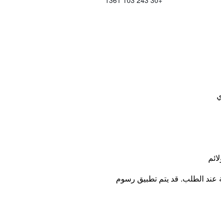
+30 243 103 1361
ي
لائم
ة عند الطلب. قد يتم تطبيق رسوم