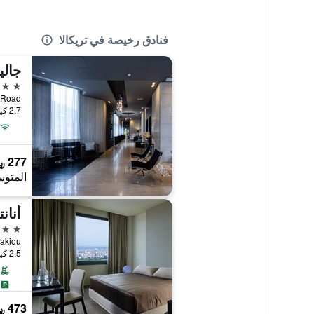
فنادق رخيصة في تريكالا
جالي
3 نجوم
onal Road
2.7 كيلومتر عن وسط المدينة
277 ﷼
المتوس
أنان
5 نجوم
s Loggakiou
2.5 كيلومتر عن وسط المدينة
473 ﷼