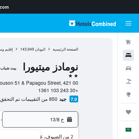
.com
رحلات طيران
الصفحة الرئيسية
اليونان
143,949
إقليم وس
فنادق
نومادز ميتيورا
سيارات
بيت شباب
2 نجمتين
حزم العروض
Tiouson 51 & Papagou Street, 421 00, تريكالا, ثيساليا, اليو
+30 243 103 1361
استكشاف
جيد
850 من التقييمات تم التحقق منها
7.0
رحلات
خ 13/8
-
العَرَبِيَّة
2 من الضيوف، غرفة واحدة