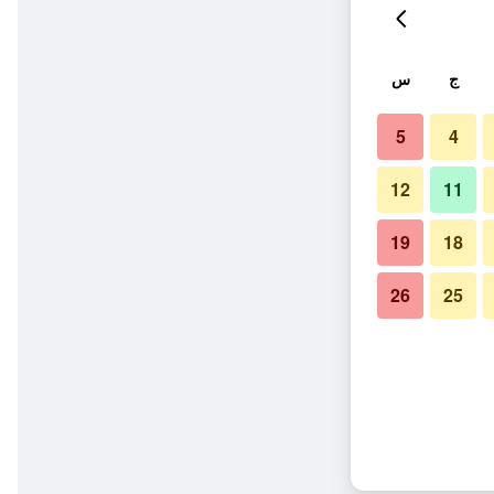
ج
س
5
4
12
11
19
18
26
25