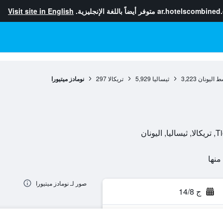
ar.hotelscombined
متوفر أيضاً باللغة الإنجليزية.
Visit site in English
ط اليونان
3,223
ثيساليا
5,929
تريكالا
297
نومادز ميتيورا
نان
صور لـ نومادز ميتيورا
ج 14/8