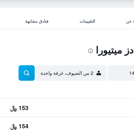
 عن
التقييمات
فنادق مشابهة
 ميتيورا
2 من الضيوف، غرفة واحدة
153 ﷼
154 ﷼