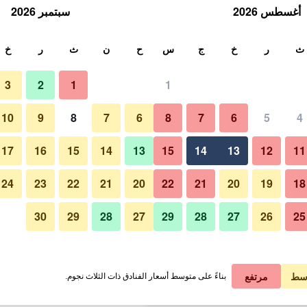
أغسطس 2026
سبتمبر 2026
ث
ث
ر
خ
ج
س
ح
ن
ث
ر
خ
3
2
1
1
لة الواحدة
10
9
8
7
6
8
7
6
5
4
لي في الليلة
17
16
15
14
13
15
14
13
12
11
 ﷼
عرض الصفقة
24
23
22
21
20
22
21
20
19
18
30
29
28
27
29
28
27
26
25
 ﷼
عرض الصفقة
 ﷼
عرض الصفقة
سط
مرتفع
بناءً على متوسط أسعار الفنادق ذات الثلاث نجوم.