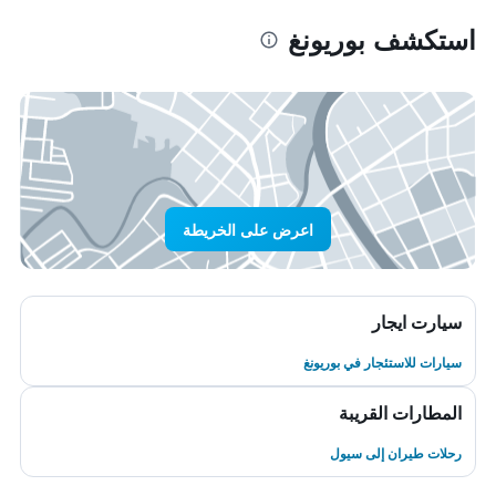
استكشف بوريونغ
اعرض على الخريطة
سيارت ايجار
سيارات للاستئجار في بوريونغ
المطارات القريبة
رحلات طيران إلى سيول