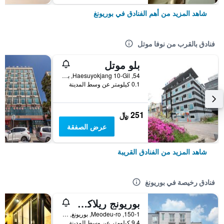
شاهد المزيد من أهم الفنادق في بوريونغ
فنادق بالقرب من نوفا موتل
بلو موتل
54, Haesuyokjang 10-Gil, بوريونغ, كوريا الجنوبية
0.1 كيلومتر عن وسط المدينة
251 ﷼
عرض الصفقة
شاهد المزيد من الفنادق القريبة
فنادق رخيصة في بوريونغ
بوريونج ريلاكس بنزين
150-1, Meodeu-ro, بوريونغ, كوريا الجنوبية
9.4 كيلومتر عن وسط المدينة