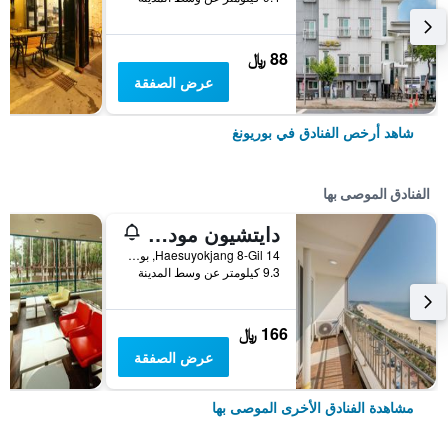
88 ﷼
عرض الصفقة
شاهد أرخص الفنادق في بوريونغ
الفنادق الموصى بها
دايتشيون مود بيتش هوتل
14 Haesuyokjang 8-Gil, بوريونغ, كوريا الجنوبية
9.3 كيلومتر عن وسط المدينة
166 ﷼
عرض الصفقة
مشاهدة الفنادق الأخرى الموصى بها