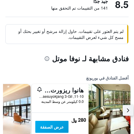
8.5
جيد جدًا
141 من التقييمات تم التحقق منها
لم يتم العثور على تقييمات. حاول إزالة مرشح أو تغيير بحثك أو
مسح كل شيء لعرض التقييمات.
فنادق مشابهة لـ نوفا موتل
أفضل الفنادق في بوريونغ
هانوا ريزورت دايتشيون باروس
11-10, Haesuyokjang 3-Gil, بوريونغ, كوريا الجنوبية
0.0 كيلومتر عن وسط المدينة
280 ﷼
عرض الصفقة