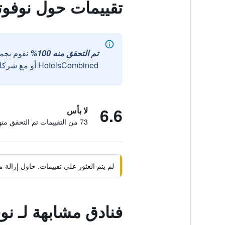
تقييمات حول نوفوتا
تم التحقق منه 100%
نقوم بجم
HotelsCombined أو مع شركائنا الخارجيين الموثوقين.
6.6
لا بأس
73 من التقييمات تم التحقق منها
لم يتم العثور على تقييمات. حاول إزال
فنادق مشابهة لـ نوف