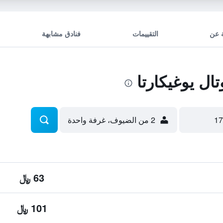
 عن
التقييمات
فنادق مشابهة
ل يوغيكارتا
2 من الضيوف، غرفة واحدة
63 ﷼
101 ﷼