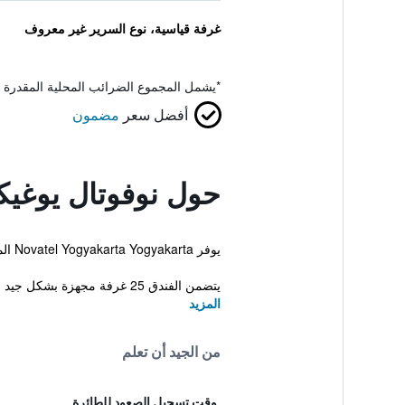
غرفة قياسية، نوع السرير غير معروف
*
يشمل المجموع الضرائب المحلية المقدرة 
أفضل سعر
مضمون
حول نوفوتال يوغيكا
يوفر Novatel Yogyakarta Yogyakarta المريح والذي يقع في مدينة يوغياخيرتا خدمة انترنت لاسلكي مجانية بالإضافة إلى استقبال على مدار الساعة وخدمة غسيل الملابس.
يتضمن الفندق 25 غرفة مجهزة بشكل جيد مز...
المزيد
من الجيد أن تعلم
وقت تسجيل الصعود للطائرة