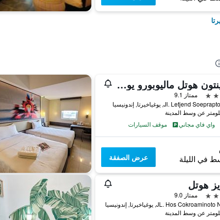
رتا
كافينتون هوتل ماليوبورو يوغياكارتا باي تريتاما هوسبيتاليتي
ممتاز 9.1
Jl. Letjend Soep, يوغياخيرتا, إندونيسيا
واي فاي مجاني
موقف السيارات
عرض الصفقة
ط في الليلة
ز هوتل
ممتاز 9.0
JL. Hos Cokroamin, يوغياخيرتا, إندونيسيا