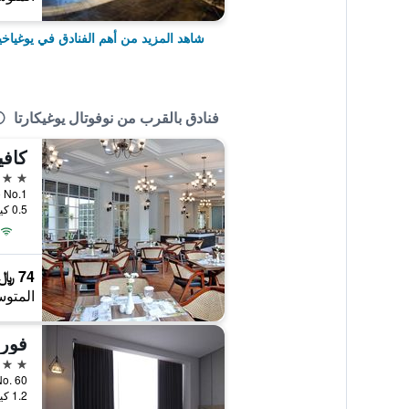
شاهد المزيد من أهم الفنادق في يوغياخي
فنادق بالقرب من نوفوتال يوغيكارتا
4 نجوم
rapto No.1
0.5 كيلومتر عن وسط المدينة
74 ﷼
المتوس
فوري
4 نجوم
oto No. 60
1.2 كيلومتر عن وسط المدينة