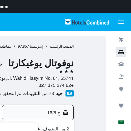
.com
رحلات طيران
الصفحة الرئيسية
إندونيسيا
97,857
مقاطعة 
فنادق
نوفوتال يوغيكارتا
سيارات
فن
3 نجوم
حزم العروض
Jl. Wahid Hasyim No. 61, 55741, يوغياخيرتا, مقاطعة يوجياكرتا, إندونيسيا
+62 274 375 327
استكشاف
جيد
73 من التقييمات تم التحقق منها
6.6
رحلات
ح 16/8
-
العَرَبِيَّة
2 من الضيوف، غرفة واحدة