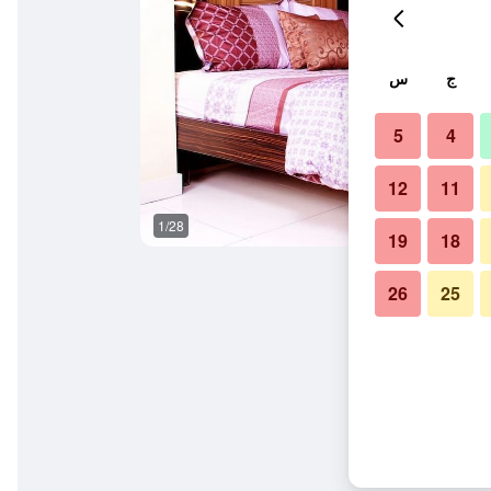
ج
س
5
4
12
11
1/28
ردهة
19
18
26
25