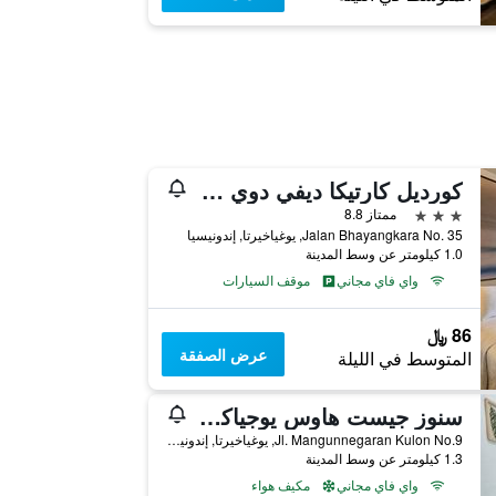
كورديل كارتيكا ديفي دوي جوغجاكارتا
3 نجوم
ممتاز 8.8
Jalan Bhayangkara No. 35, يوغياخيرتا, إندونيسيا
1.0 كيلومتر عن وسط المدينة
واي فاي مجاني
موقف السيارات
86 ﷼
عرض الصفقة
المتوسط في الليلة
سنوز جيست هاوس يوجياكارتا - دار ضيافة
Jl. Mangunnegaran Kulon No.9, يوغياخيرتا, إندونيسيا
1.3 كيلومتر عن وسط المدينة
واي فاي مجاني
مكيف هواء