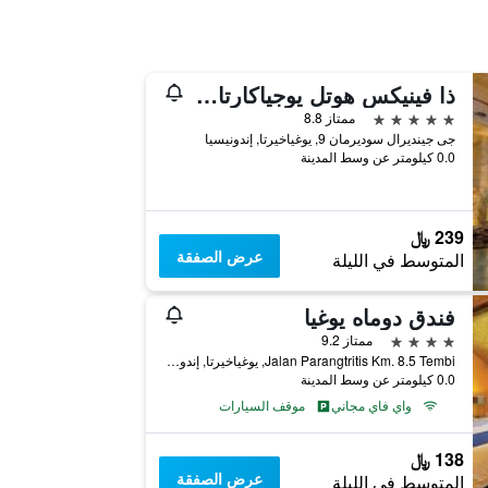
ذا فينيكس هوتل يوجياكارتا - هاندوريتين كوليكشن
5 نجوم
ممتاز 8.8
جى جينديرال سوديرمان 9, يوغياخيرتا, إندونيسيا
0.0 كيلومتر عن وسط المدينة
239 ﷼
عرض الصفقة
المتوسط في الليلة
فندق دوماه يوغيا
4 نجوم
ممتاز 9.2
Jalan Parangtritis Km. 8.5 Tembi, يوغياخيرتا, إندونيسيا
0.0 كيلومتر عن وسط المدينة
واي فاي مجاني
موقف السيارات
138 ﷼
عرض الصفقة
المتوسط في الليلة