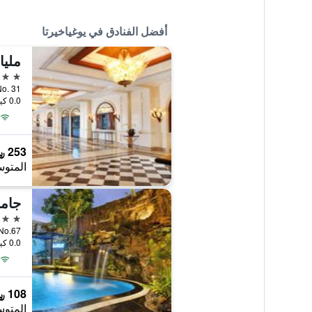
أفضل الفنادق في يوغياخيرتا
مليا
5 نجوم
otomo No. 31
0.0 كيلومتر عن وسط المدينة
253 ﷼
المتوس
5 نجوم
 Mada No.67
0.0 كيلومتر عن وسط المدينة
108 ﷼
المتوس