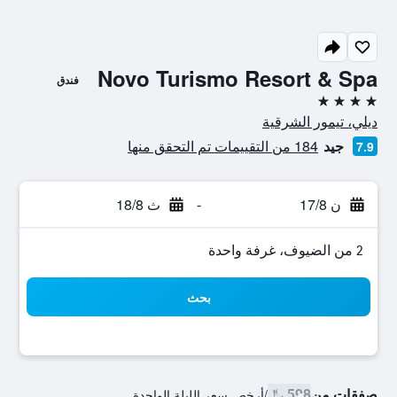
Novo Turismo Resort & Spa
فندق
4 نجوم
ديلي، تيمور الشرقية
جيد
184 من التقييمات تم التحقق منها
7.9
ن 17/8
-
ث 18/8
2 من الضيوف، غرفة واحدة
بحث
صفقات من
598 ﷼
/
أرخص سعر الليلة الواحدة