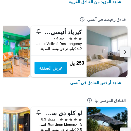
شاهد المزيد من الفنادق القريبة
فنادق رخيصة في آنسي
كيرياد أنيسي نورد - إباني
3 نجوم
جيد 7.4
Zone d'Activité Des Longeray, آنسي, إقليم سافوا العليا, فرنسا
4.2 كيلومتر عن وسط المدينة
253 ﷼
عرض الصفقة
شاهد أرخص الفنادق في آنسي
الفنادق الموصى بها
لو كلو دي سونس
5 نجوم
ممتاز 8.3
13 Rue Jean Mermoz, آنسي, إقليم سافوا العليا, فرنسا
2.5 كيلومتر عن وسط المدينة