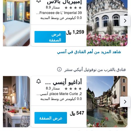
إمبيريال بالاس
4 نجوم
ممتاز 8.9
Allée de l'Impérial, Annecy, Franceee de L' Imperial 39, آنسي, إقليم سافوا العليا, فرنسا
0.0 كيلومتر عن وسط المدينة
1,259 ﷼
عرض
الصفقة
شاهد المزيد من أهم الفنادق في آنسي
فنادق بالقرب من نوفوتيل أنيكي سنتر
أداغيو أنِسي سنتر للشقق الفندقية
4 نجوم
ممتاز 8.3
2, place Marie Curie, آنسي, إقليم سافوا العليا, فرنسا
0.0 كيلومتر عن وسط المدينة
547 ﷼
عرض الصفقة