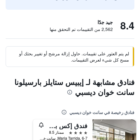
8.4
جيد جدًا
2,562 من التقييمات تم التحقق منها
لم يتم العثور على تقييمات. حاول إزالة مرشح أو تغيير بحثك أو
مسح كل شيء لعرض التقييمات.
فنادق مشابهة لـ إيبيس ستايلز بارسيلونا
سانت خوان ديسبي
فنادق رخيصة في سانت خوان ديسبي
فندق إكس برشلونة غيت
4 نجوم
ممتاز 8.5
Maria Tarrida, 6-7, سانت خوان ديسبي, كاتالونيا, أسبانيا