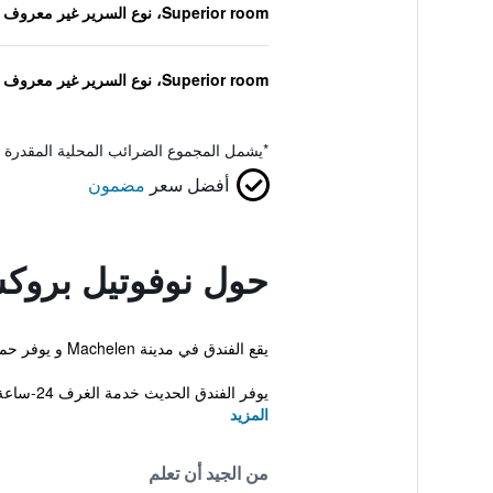
Superior room، نوع السرير غير معروف
Superior room، نوع السرير غير معروف
*
يشمل المجموع الضرائب المحلية المقدرة 
أفضل سعر
مضمون
حول نوفوتيل بروك
يقع الفندق في مدينة Machelen و يوفر حمام تركي. كما تتوفر مرافق مثل مسبح خارجي وسونا.
يوفر الفندق الحديث خدمة الغرف 24-ساعة، ساحة لعب ومعاملات فورية للحجز والمغادرة. طاقم الموظفين موجودين على مد...
المزيد
من الجيد أن تعلم