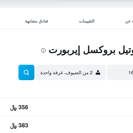
 عن
التقييمات
فنادق مشابهة
يل بروكسل إيربورت
2 من الضيوف، غرفة واحدة
356 ﷼
383 ﷼