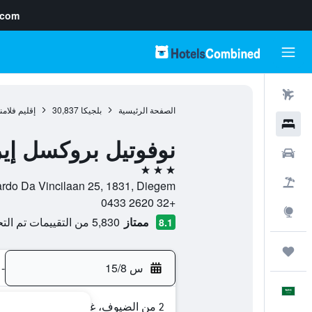
.com
رحلات طيران
الصفحة الرئيسية
بلجيكا
30,837
إقليم فلام
فنادق
نوفوتيل بروكسل إي
سيارات
3 نجوم
حزم العروض
Leonardo Da Vincilaan 25, 1831, Diegem, مقاطعة برابانت فلاما
+32 2620 0433
استكشاف
ممتاز
5,830 من التقييمات تم التحقق منها
8.1
رحلات
س 15/8
-
العَرَبِيَّة
2 من الضيوف، غرفة واحدة