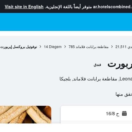
ar.hotelscombined
متوفر أيضاً باللغة الإنجليزية.
Visit site in English
ندي
21,511
مقاطعة برابانت فلاماند
785
Diegem
14
نوفوتيل بروكسل إيربورت
ربورت
فندق
ند, بلجيكا
ح 16/8