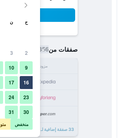
بح
ح
ن
356 ﷼
صفقات من
/
أرخص سعر اللي
3
2
مزود
الإجما
10
9
356
17
16
24
23
361
31
30
362
منخفض
متو
33 صفقة إضافية لـ نوفوتيل بروكسل إيربورت