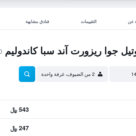
 عن
التقييمات
فنادق مشابهة
ل جوا ريزورت آند سبا كاندوليم
2 من الضيوف، غرفة واحدة
543 ﷼
247 ﷼