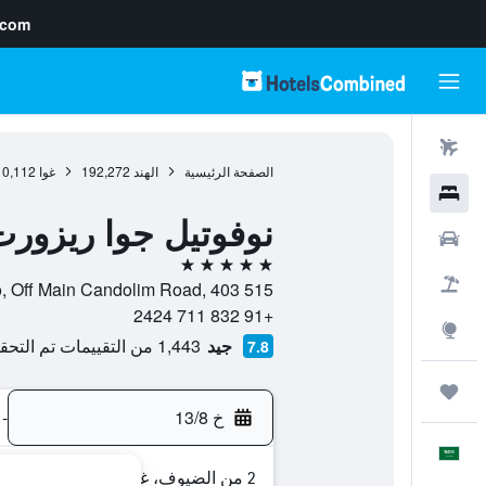
.com
رحلات طيران
الصفحة الرئيسية
الهند
192,272
غوا
10,112
فنادق
نوفوتيل جوا ريزورت 
سيارات
5 نجوم
حزم العروض
Pinto Waddo, Off Main Candolim Road, 403 515, كان
+91 832 711 2424
استكشاف
جيد
1,443 من التقييمات تم التحقق منها
7.8
رحلات
خ 13/8
-
العَرَبِيَّة
2 من الضيوف، غرفة واحدة