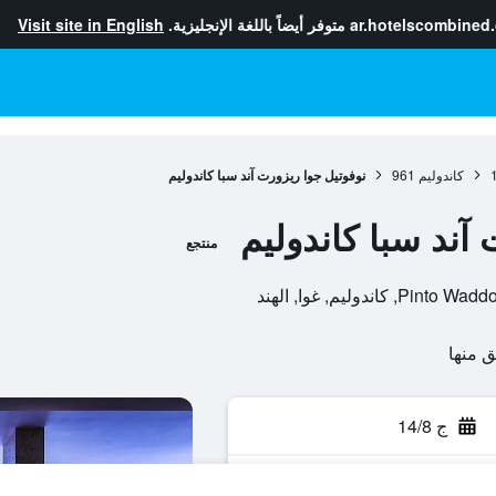
ar.hotelscombined
متوفر أيضاً باللغة الإنجليزية.
Visit site in English
كاندوليم
961
نوفوتيل جوا ريزورت آند سبا كاندوليم
آند سبا كاندوليم
منتجع
دوليم, غوا, الهند
ج 14/8