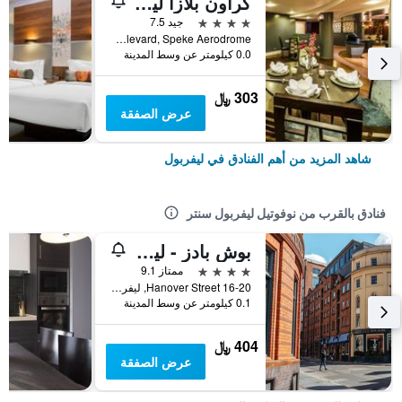
كراون بلازا ليفربول - جون لينون أيربورت باي آيتش جي
4 نجوم
جيد 7.5
Speke Boulevard, Speke Aerodrome, ليفربول, المملكة المتحدة
0.0 كيلومتر عن وسط المدينة
303 ﷼
عرض الصفقة
شاهد المزيد من أهم الفنادق في ليفربول
فنادق بالقرب من نوفوتيل ليفربول سنتر
بوش بادز - ليفربول 1 - أبارت-هوتيل
4 نجوم
ممتاز 9.1
16-20 Hanover Street, ليفربول, المملكة المتحدة
0.1 كيلومتر عن وسط المدينة
404 ﷼
عرض الصفقة