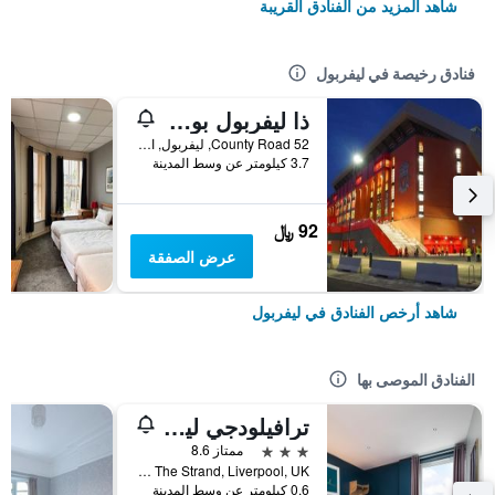
شاهد المزيد من الفنادق القريبة
فنادق رخيصة في ليفربول
ذا ليفربول بود - هوستل
52 County Road, ليفربول, المملكة المتحدة
3.7 كيلومتر عن وسط المدينة
92 ﷼
عرض الصفقة
شاهد أرخص الفنادق في ليفربول
الفنادق الموصى بها
ترافيلودجي ليفربول سنترال ذا ستراند
3 نجوم
ممتاز 8.6
L2Opp The Strand, Liverpool, UK, ليفربول, المملكة المتحدة
0.6 كيلومتر عن وسط المدينة