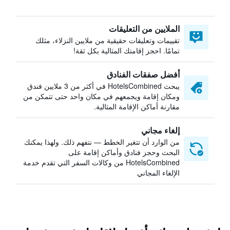
الملايين من التعليقات
تقييمات وتعليقات حقيقية من ملايين النزلاء، مثلك
تمامًا. احجز إقامتك المثالية بكل ثقة!
أفضل صفقات الفنادق
يبحث HotelsCombined في أكثر من 3 ملايين فندق
ومكان إقامة ويجمعهم في مكان واحد حتى تتمكن من
مقارنة أماكن الإقامة المثالية.
إلغاء مجاني
من الوارد أن تتغير الخطط — نتفهم ذلك. ولهذا يمكنك
البحث وحجز فنادق وأماكن إقامة على
HotelsCombined من وكالات السفر التي تقدم خدمة
الإلغاء المجاني