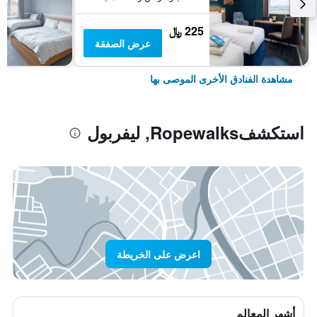
225 ﷼
عرض الصفقة
مشاهدة الفنادق الأخرى الموصى بها
استكشفRopewalks, ليفربول
اعرض على الخريطة
أشهر المعالم